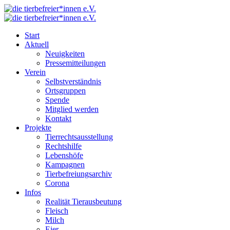
Start
Aktuell
Neuigkeiten
Pressemitteilungen
Verein
Selbstverständnis
Ortsgruppen
Spende
Mitglied werden
Kontakt
Projekte
Tierrechtsausstellung
Rechtshilfe
Lebenshöfe
Kampagnen
Tierbefreiungsarchiv
Corona
Infos
Realität Tierausbeutung
Fleisch
Milch
Eier