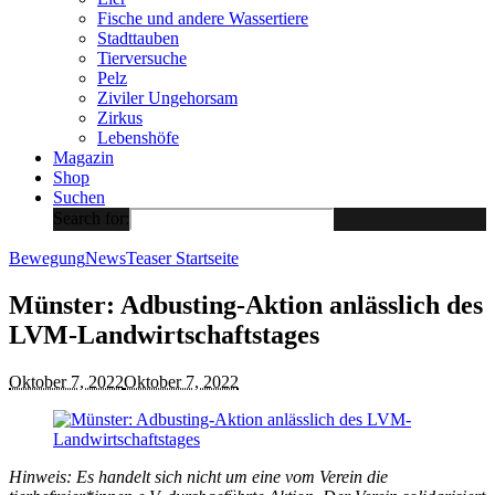
Fische und andere Wassertiere
Stadttauben
Tierversuche
Pelz
Ziviler Ungehorsam
Zirkus
Lebenshöfe
Magazin
Shop
Suchen
Search for:
Bewegung
News
Teaser Startseite
Münster: Adbusting-Aktion anlässlich des
LVM-Landwirtschaftstages
Oktober 7, 2022
Oktober 7, 2022
Hinweis: Es handelt sich nicht um eine vom Verein die