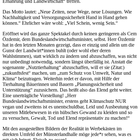
Ernährung und Landwirtschaft“ treffen.
Das Motto lautet: „Neue Zeiten, neue Wege, neue Lösungen. Wie
Nachhaltigkeit und Versorgungssicherheit Hand in Hand gehen
können.“ Ehrlicher wäre wohl: „Viel Schein, wenig Sein.“
Eröffnet wird das ganze Spektakel durch keinen geringeren als Cem
Özdemir, dem Bundeslandwirtschaftsminister, selbst. Herr Özdemir
hat in den letzten Monaten gezeigt, dass er einzig und allein um die
Gunst der Landwirt*innen buhlt (oder wohl eher deren
Wahlstimmen), statt wirklich zu ändern und abzuschaffen, was nicht
nur unbedingt notwendig, sondern längst überfällig ist. Anstatt die
sogenannte „Nutztierhaltung“ abzuschaffen, will er sie (Zitat:)
„zukunftsfest“ machen, um „zum Schutz von Umwelt, Natur und
Klima“ beizutragen. Weiterhin redet er davon, mit Hilfe der
Tierhaltung Bäuerinnen und Bauern „Planungssicherheit und
Unterstützung“ zuzusichern. Das heißt also das Elend geht weiter.
Eine unerträgliche Vorstellung! „Herr
Bundeslandwirtschaftsminister, erstens geht Klimaschutz NUR
vegan und zweitens ist es unentschuldbar, Leid und Ausbeutung von
unseren Mitlebewesen in ein hübsches Gewand zu kleiden und so
zu versuchen, Gewalt, Tod und Elend repräsentativ zu machen!“
Mit den ausgestellten Bildern der Realität in Werbekästen im
direkten Umfeld der Münsterlandhalle möge jede*r sehen, was es
mit sich bringt, Fleisch zu essen!