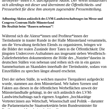
tierbefreier*innen e.V. durchgeführte Aktion. Der Verein solidarisiert
sich allerdings mit dieser und übernimmt die Öffentlichkeits- und
Pressearbeit für diese ihm anonym zugesendete Pressemitteilung.
Adbusting-Aktion anlässlich des LVM-Landwirtschaftstages im Messe und
Congress Centrum Halle Münsterland
Die Realität beim “Bauern nebenan”!
Während sich die Akteur*innen und Profiteur*innen der
Tierindustrie in trauter Runde in der Halle Münsterland versammeln,
um die Verwaltung tierlichen Elends zu organisieren, bringen wir
die Bilder der realen Zustände ihrer Taten in die Öffentlichkeit: Die
jüngsten Undercover-Aufnahmen aus insgesamt sieben Westfleisch-
Zulieferbetrieben dokumentieren die Hölle des „Nutztier“daseins in
deutschen Ställen von nebenan und reihen sich ein in ein ganzes
Sammelsurium an Skandalen innerhalb der Tierindustrie, sodass von
Einzelfällen zu sprechen längst absurd erscheint.
Drei der sieben Ställe, in welchen massive Tierquälerei aufgedeckt
wurde, stammen aus dem Münsterland. Wir haben Szenen und
Fakten aus diesen in die öffentlichen Werbeflächen unweit der
Münsterlandhalle gehängt, in der sich anlässlich des LVM-
Landwirtschaftstags nach eigenen Angaben „hochkarätige
Vertreter:innen aus Wirtschaft, Wissenschaft und Politik – darunter
die Parlamentarische Staatssekretärin beim Bundesminister für