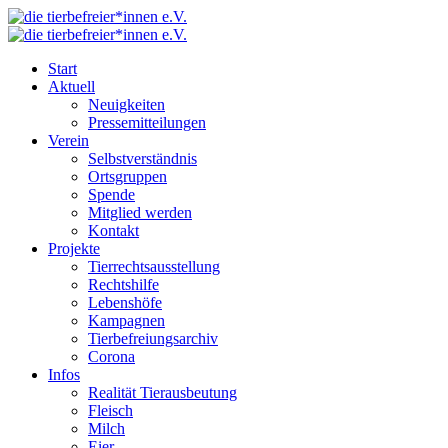
Start
Aktuell
Neuigkeiten
Pressemitteilungen
Verein
Selbstverständnis
Ortsgruppen
Spende
Mitglied werden
Kontakt
Projekte
Tierrechtsausstellung
Rechtshilfe
Lebenshöfe
Kampagnen
Tierbefreiungsarchiv
Corona
Infos
Realität Tierausbeutung
Fleisch
Milch
Eier