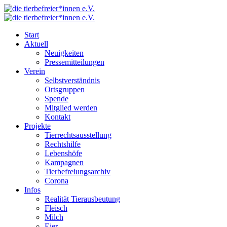
Start
Aktuell
Neuigkeiten
Pressemitteilungen
Verein
Selbstverständnis
Ortsgruppen
Spende
Mitglied werden
Kontakt
Projekte
Tierrechtsausstellung
Rechtshilfe
Lebenshöfe
Kampagnen
Tierbefreiungsarchiv
Corona
Infos
Realität Tierausbeutung
Fleisch
Milch
Eier