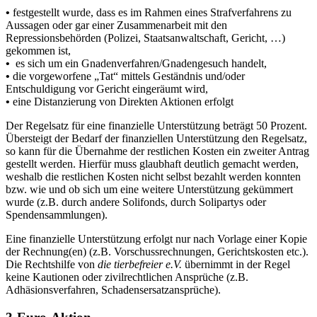
•
festgestellt wurde, dass es im Rahmen eines Strafverfahrens zu
Aussagen oder gar einer Zusammenarbeit mit den
Repressionsbehörden (Polizei, Staatsanwaltschaft, Gericht, …)
gekommen ist,
•
es sich um ein Gnadenverfahren/Gnadengesuch handelt,
•
die vorgeworfene „Tat“ mittels Geständnis und/oder
Entschuldigung vor Gericht eingeräumt wird,
•
eine Distanzierung von Direkten Aktionen erfolgt
Der Regelsatz für eine finanzielle Unterstützung beträgt 50 Prozent.
Übersteigt der Bedarf der finanziellen Unterstützung den Regelsatz,
so kann für die Übernahme der restlichen Kosten ein zweiter Antrag
gestellt werden. Hierfür muss glaubhaft deutlich gemacht werden,
weshalb die restlichen Kosten nicht selbst bezahlt werden konnten
bzw. wie und ob sich um eine weitere Unterstützung gekümmert
wurde (z.B. durch andere Solifonds, durch Solipartys oder
Spendensammlungen).
Eine finanzielle Unterstützung erfolgt nur nach Vorlage einer Kopie
der Rechnung(en) (z.B. Vorschussrechnungen, Gerichtskosten etc.).
Die Rechtshilfe von
die tierbefreier e.V.
übernimmt in der Regel
keine Kautionen oder zivilrechtlichen Ansprüche (z.B.
Adhäsionsverfahren, Schadensersatzansprüche).