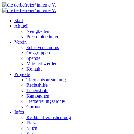
Start
Aktuell
Neuigkeiten
Pressemitteilungen
Verein
Selbstverständnis
Ortsgruppen
Spende
Mitglied werden
Kontakt
Projekte
Tierrechtsausstellung
Rechtshilfe
Lebenshöfe
Kampagnen
Tierbefreiungsarchiv
Corona
Infos
Realität Tierausbeutung
Fleisch
Milch
Eier