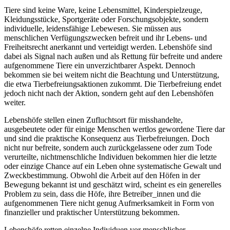
Tiere sind keine Ware, keine Lebensmittel, Kinderspielzeuge,
Kleidungsstücke, Sportgeräte oder Forschungsobjekte, sondern
individuelle, leidensfähige Lebewesen. Sie müssen aus
menschlichen Verfügungszwecken befreit und ihr Lebens- und
Freiheitsrecht anerkannt und verteidigt werden. Lebenshöfe sind
dabei als Signal nach außen und als Rettung für befreite und andere
aufgenommene Tiere ein unverzichtbarer Aspekt. Dennoch
bekommen sie bei weitem nicht die Beachtung und Unterstützung,
die etwa Tierbefreiungsaktionen zukommt. Die Tierbefreiung endet
jedoch nicht nach der Aktion, sondern geht auf den Lebenshöfen
weiter.
Lebenshöfe stellen einen Zufluchtsort für misshandelte,
ausgebeutete oder für einige Menschen wertlos gewordene Tiere dar
und sind die praktische Konsequenz aus Tierbefreiungen. Doch
nicht nur befreite, sondern auch zurückgelassene oder zum Tode
verurteilte, nichtmenschliche Individuen bekommen hier die letzte
oder einzige Chance auf ein Leben ohne systematische Gewalt und
Zweckbestimmung. Obwohl die Arbeit auf den Höfen in der
Bewegung bekannt ist und geschätzt wird, scheint es ein generelles
Problem zu sein, dass die Höfe, ihre Betreiber_innen und die
aufgenommenen Tiere nicht genug Aufmerksamkeit in Form von
finanzieller und praktischer Unterstützung bekommen.
Lebenshöfe retten einzelne Individuen vor menschlicher