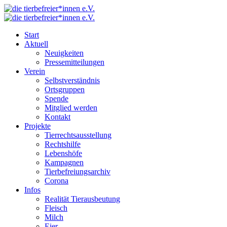
Start
Aktuell
Neuigkeiten
Pressemitteilungen
Verein
Selbstverständnis
Ortsgruppen
Spende
Mitglied werden
Kontakt
Projekte
Tierrechtsausstellung
Rechtshilfe
Lebenshöfe
Kampagnen
Tierbefreiungsarchiv
Corona
Infos
Realität Tierausbeutung
Fleisch
Milch
Eier