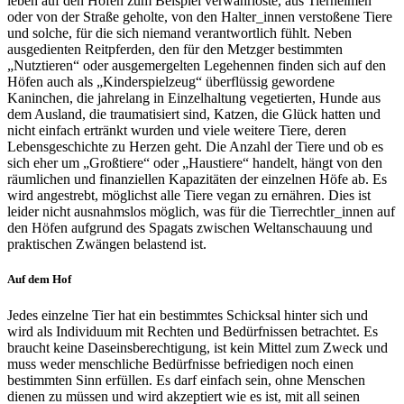
leben auf den Höfen zum Beispiel verwahrloste, aus Tierheimen
oder von der Straße geholte, von den Halter_innen verstoßene Tiere
und solche, für die sich niemand verantwortlich fühlt. Neben
ausgedienten Reitpferden, den für den Metzger bestimmten
„Nutztieren“ oder ausgemergelten Legehennen finden sich auf den
Höfen auch als „Kinderspielzeug“ überflüssig gewordene
Kaninchen, die jahrelang in Einzelhaltung vegetierten, Hunde aus
dem Ausland, die traumatisiert sind, Katzen, die Glück hatten und
nicht einfach ertränkt wurden und viele weitere Tiere, deren
Lebensgeschichte zu Herzen geht. Die Anzahl der Tiere und ob es
sich eher um „Großtiere“ oder „Haustiere“ handelt, hängt von den
räumlichen und finanziellen Kapazitäten der einzelnen Höfe ab. Es
wird angestrebt, möglichst alle Tiere vegan zu ernähren. Dies ist
leider nicht ausnahmslos möglich, was für die Tierrechtler_innen auf
den Höfen aufgrund des Spagats zwischen Weltanschauung und
praktischen Zwängen belastend ist.
Auf dem Hof
Jedes einzelne Tier hat ein bestimmtes Schicksal hinter sich und
wird als Individuum mit Rechten und Bedürfnissen betrachtet. Es
braucht keine Daseinsberechtigung, ist kein Mittel zum Zweck und
muss weder menschliche Bedürfnisse befriedigen noch einen
bestimmten Sinn erfüllen. Es darf einfach sein, ohne Menschen
dienen zu müssen und wird akzeptiert wie es ist, mit all seinen