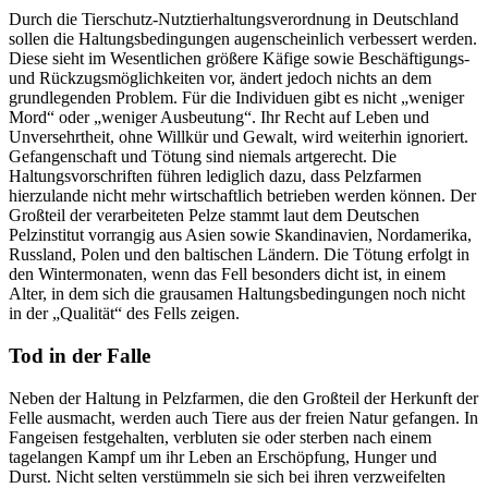
Durch die Tierschutz-Nutztierhaltungsverordnung in Deutschland
sollen die Haltungsbedingungen augenscheinlich verbessert werden.
Diese sieht im Wesentlichen größere Käfige sowie Beschäftigungs-
und Rückzugsmöglichkeiten vor, ändert jedoch nichts an dem
grundlegenden Problem. Für die Individuen gibt es nicht „weniger
Mord“ oder „weniger Ausbeutung“. Ihr Recht auf Leben und
Unversehrtheit, ohne Willkür und Gewalt, wird weiterhin ignoriert.
Gefangenschaft und Tötung sind niemals artgerecht. Die
Haltungsvorschriften führen lediglich dazu, dass Pelzfarmen
hierzulande nicht mehr wirtschaftlich betrieben werden können. Der
Großteil der verarbeiteten Pelze stammt laut dem Deutschen
Pelzinstitut vorrangig aus Asien sowie Skandinavien, Nordamerika,
Russland, Polen und den baltischen Ländern. Die Tötung erfolgt in
den Wintermonaten, wenn das Fell besonders dicht ist, in einem
Alter, in dem sich die grausamen Haltungsbedingungen noch nicht
in der „Qualität“ des Fells zeigen.
Tod in der Falle
Neben der Haltung in Pelzfarmen, die den Großteil der Herkunft der
Felle ausmacht, werden auch Tiere aus der freien Natur gefangen. In
Fangeisen festgehalten, verbluten sie oder sterben nach einem
tagelangen Kampf um ihr Leben an Erschöpfung, Hunger und
Durst. Nicht selten verstümmeln sie sich bei ihren verzweifelten