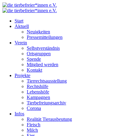
Start
Aktuell
Neuigkeiten
Pressemitteilungen
Verein
Selbstverständnis
Ortsgruppen
Spende
Mitglied werden
Kontakt
Projekte
Tierrechtsausstellung
Rechtshilfe
Lebenshöfe
Kampagnen
Tierbefreiungsarchiv
Corona
Infos
Realität Tierausbeutung
Fleisch
Milch
Eier