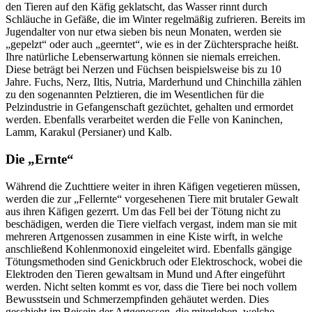
den Tieren auf den Käfig geklatscht, das Wasser rinnt durch
Schläuche in Gefäße, die im Winter regelmäßig zufrieren. Bereits im
Jugendalter von nur etwa sieben bis neun Monaten, werden sie
„gepelzt“ oder auch „geerntet“, wie es in der Züchtersprache heißt.
Ihre natürliche Lebenserwartung können sie niemals erreichen.
Diese beträgt bei Nerzen und Füchsen beispielsweise bis zu 10
Jahre. Fuchs, Nerz, Iltis, Nutria, Marderhund und Chinchilla zählen
zu den sogenannten Pelztieren, die im Wesentlichen für die
Pelzindustrie in Gefangenschaft gezüchtet, gehalten und ermordet
werden. Ebenfalls verarbeitet werden die Felle von Kaninchen,
Lamm, Karakul (Persianer) und Kalb.
Die „Ernte“
Während die Zuchttiere weiter in ihren Käfigen vegetieren müssen,
werden die zur „Fellernte“ vorgesehenen Tiere mit brutaler Gewalt
aus ihren Käfigen gezerrt. Um das Fell bei der Tötung nicht zu
beschädigen, werden die Tiere vielfach vergast, indem man sie mit
mehreren Artgenossen zusammen in eine Kiste wirft, in welche
anschließend Kohlenmonoxid eingeleitet wird. Ebenfalls gängige
Tötungsmethoden sind Genickbruch oder Elektroschock, wobei die
Elektroden den Tieren gewaltsam in Mund und After eingeführt
werden. Nicht selten kommt es vor, dass die Tiere bei noch vollem
Bewusstsein und Schmerzempfinden gehäutet werden. Dies
geschieht im Beisein der Artgenossen, die miterleben, welche