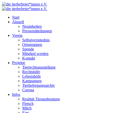
Start
Aktuell
Neuigkeiten
Pressemitteilungen
Verein
Selbstverständnis
Ortsgruppen
Spende
Mitglied werden
Kontakt
Projekte
Tierrechtsausstellung
Rechtshilfe
Lebenshöfe
Kampagnen
Tierbefreiungsarchiv
Corona
Infos
Realität Tierausbeutung
Fleisch
Milch
Eier