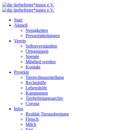
Start
Aktuell
Neuigkeiten
Pressemitteilungen
Verein
Selbstverständnis
Ortsgruppen
Spende
Mitglied werden
Kontakt
Projekte
Tierrechtsausstellung
Rechtshilfe
Lebenshöfe
Kampagnen
Tierbefreiungsarchiv
Corona
Infos
Realität Tierausbeutung
Fleisch
Milch
Eier