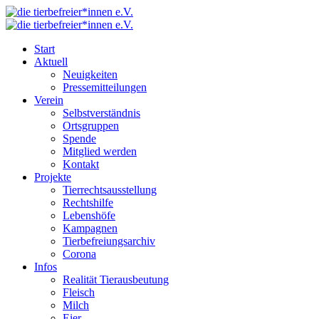
Start
Aktuell
Neuigkeiten
Pressemitteilungen
Verein
Selbstverständnis
Ortsgruppen
Spende
Mitglied werden
Kontakt
Projekte
Tierrechtsausstellung
Rechtshilfe
Lebenshöfe
Kampagnen
Tierbefreiungsarchiv
Corona
Infos
Realität Tierausbeutung
Fleisch
Milch
Eier