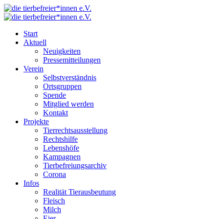
Start
Aktuell
Neuigkeiten
Pressemitteilungen
Verein
Selbstverständnis
Ortsgruppen
Spende
Mitglied werden
Kontakt
Projekte
Tierrechtsausstellung
Rechtshilfe
Lebenshöfe
Kampagnen
Tierbefreiungsarchiv
Corona
Infos
Realität Tierausbeutung
Fleisch
Milch
Eier