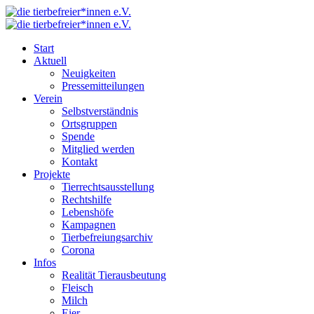
Start
Aktuell
Neuigkeiten
Pressemitteilungen
Verein
Selbstverständnis
Ortsgruppen
Spende
Mitglied werden
Kontakt
Projekte
Tierrechtsausstellung
Rechtshilfe
Lebenshöfe
Kampagnen
Tierbefreiungsarchiv
Corona
Infos
Realität Tierausbeutung
Fleisch
Milch
Eier