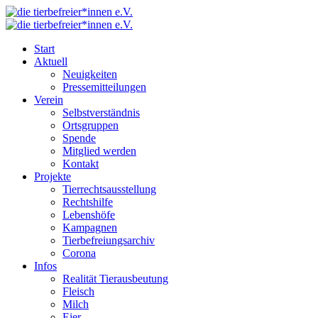
Start
Aktuell
Neuigkeiten
Pressemitteilungen
Verein
Selbstverständnis
Ortsgruppen
Spende
Mitglied werden
Kontakt
Projekte
Tierrechtsausstellung
Rechtshilfe
Lebenshöfe
Kampagnen
Tierbefreiungsarchiv
Corona
Infos
Realität Tierausbeutung
Fleisch
Milch
Eier