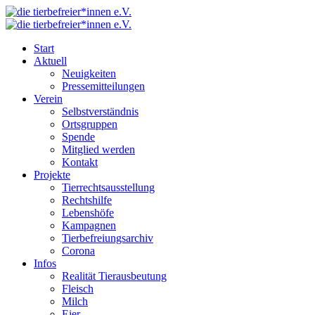
Start
Aktuell
Neuigkeiten
Pressemitteilungen
Verein
Selbstverständnis
Ortsgruppen
Spende
Mitglied werden
Kontakt
Projekte
Tierrechtsausstellung
Rechtshilfe
Lebenshöfe
Kampagnen
Tierbefreiungsarchiv
Corona
Infos
Realität Tierausbeutung
Fleisch
Milch
Eier