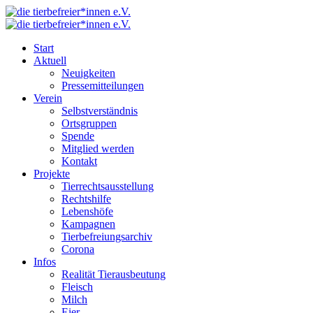
Start
Aktuell
Neuigkeiten
Pressemitteilungen
Verein
Selbstverständnis
Ortsgruppen
Spende
Mitglied werden
Kontakt
Projekte
Tierrechtsausstellung
Rechtshilfe
Lebenshöfe
Kampagnen
Tierbefreiungsarchiv
Corona
Infos
Realität Tierausbeutung
Fleisch
Milch
Eier