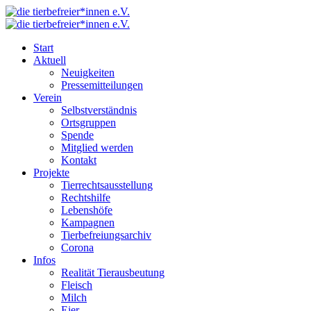
Start
Aktuell
Neuigkeiten
Pressemitteilungen
Verein
Selbstverständnis
Ortsgruppen
Spende
Mitglied werden
Kontakt
Projekte
Tierrechtsausstellung
Rechtshilfe
Lebenshöfe
Kampagnen
Tierbefreiungsarchiv
Corona
Infos
Realität Tierausbeutung
Fleisch
Milch
Eier