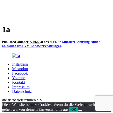
1a
Published
Oktober 7, 2022
at 860×1147 in
Münster: Adbusting-Aktion
anlässlich des LVM-Landwirtschaftstages
.
Instagram
Mastodon
Facebook
Youtube
Kontakt
Impressum
Datenschutz
die tierbefreier*innen e.V.
Diese Website benutzt Cookies. Wenn du die Website weiter nutzt,
gehen wir von deinem Einverständnis aus.
OK