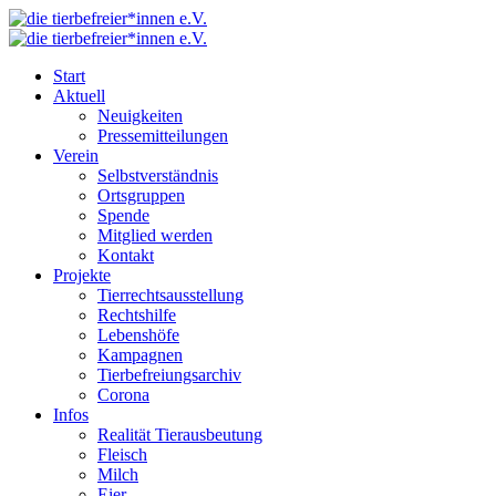
Start
Aktuell
Neuigkeiten
Pressemitteilungen
Verein
Selbstverständnis
Ortsgruppen
Spende
Mitglied werden
Kontakt
Projekte
Tierrechtsausstellung
Rechtshilfe
Lebenshöfe
Kampagnen
Tierbefreiungsarchiv
Corona
Infos
Realität Tierausbeutung
Fleisch
Milch
Eier