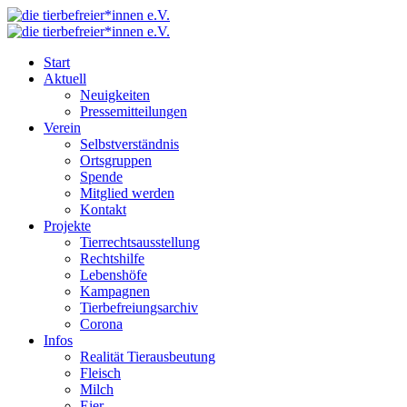
Start
Aktuell
Neuigkeiten
Pressemitteilungen
Verein
Selbstverständnis
Ortsgruppen
Spende
Mitglied werden
Kontakt
Projekte
Tierrechtsausstellung
Rechtshilfe
Lebenshöfe
Kampagnen
Tierbefreiungsarchiv
Corona
Infos
Realität Tierausbeutung
Fleisch
Milch
Eier