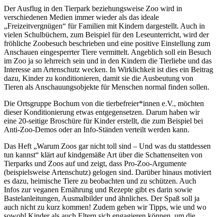
Der Ausflug in den Tierpark beziehungsweise Zoo wird in
verschiedenen Medien immer wieder als das ideale
„Freizeitvergnügen“ für Familien mit Kindern dargestellt. Auch in
vielen Schulbüchern, zum Beispiel für den Leseunterricht, wird der
fröhliche Zoobesuch beschrieben und eine positive Einstellung zum
Anschauen eingesperrter Tiere vermittelt. Angeblich soll ein Besuch
im Zoo ja so lehrreich sein und in den Kindern die Tierliebe und das
Interesse am Artenschutz wecken. In Wirklichkeit ist dies ein Beitrag
dazu, Kinder zu konditionieren, damit sie die Ausbeutung von
Tieren als Anschauungsobjekte für Menschen normal finden sollen.
Die Ortsgruppe Bochum von die tierbefreier*innen e.V., möchten
dieser Konditionierung etwas entgegensetzen. Darum haben wir
eine 20-seitige Broschüre für Kinder erstellt, die zum Beispiel bei
Anti-Zoo-Demos oder an Info-Ständen verteilt werden kann.
Das Heft „Warum Zoos gar nicht toll sind – Und was du stattdessen
tun kannst“ klärt auf kindgemäße Art über die Schattenseiten von
Tierparks und Zoos auf und zeigt, dass Pro-Zoo-Argumente
(beispielsweise Artenschutz) gelogen sind. Darüber hinaus motiviert
es dazu, heimische Tiere zu beobachten und zu schützen. Auch
Infos zur veganen Ernährung und Rezepte gibt es darin sowie
Bastelanleitungen, Ausmalbilder und ähnliches. Der Spaß soll ja
auch nicht zu kurz kommen!
Zudem geben wir Tipps, wie und wo
sowohl Kinder als auch Eltern sich engagieren können, um die