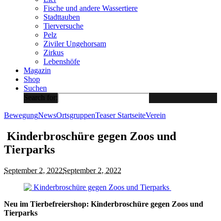
Fische und andere Wassertiere
Stadttauben
Tierversuche
Pelz
Ziviler Ungehorsam
Zirkus
Lebenshöfe
Magazin
Shop
Suchen
Search for:
Bewegung
News
Ortsgruppen
Teaser Startseite
Verein
Kinderbroschüre gegen Zoos und
Tierparks
September 2, 2022
September 2, 2022
Neu im Tierbefreiershop: Kinderbroschüre gegen Zoos und
Tierparks