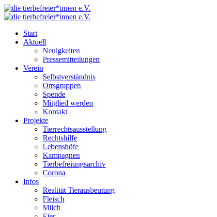
Start
Aktuell
Neuigkeiten
Pressemitteilungen
Verein
Selbstverständnis
Ortsgruppen
Spende
Mitglied werden
Kontakt
Projekte
Tierrechtsausstellung
Rechtshilfe
Lebenshöfe
Kampagnen
Tierbefreiungsarchiv
Corona
Infos
Realität Tierausbeutung
Fleisch
Milch
Eier