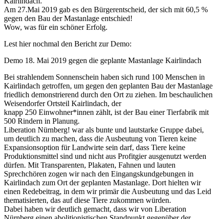
Kairlindach.
Am 27.Mai 2019 gab es den Bürgerentscheid, der sich mit 60,5 %
gegen den Bau der Mastanlage entschied!
Wow, was für ein schöner Erfolg.
Lest hier nochmal den Bericht zur Demo:
Demo 18. Mai 2019 gegen die geplante Mastanlage Kairlindach
Bei strahlendem Sonnenschein haben sich rund 100 Menschen in
Kairlindach getroffen, um gegen den geplanten Bau der Mastanlage
friedlich demonstrierend durch den Ort zu ziehen. Im beschaulichen
Weisendorfer Ortsteil Kairlindach, der
knapp 250 Einwohner*innen zählt, ist der Bau einer Tierfabrik mit
500 Rindern in Planung.
Liberation Nürnberg! war als bunte und lautstarke Gruppe dabei,
um deutlich zu machen, dass die Ausbeutung von Tieren keine
Expansionsoption für Landwirte sein darf, dass Tiere keine
Produktionsmittel sind und nicht aus Profitgier ausgenutzt werden
dürfen. Mit Transparenten, Plakaten, Fahnen und lauten
Sprechchören zogen wir nach den Eingangskundgebungen in
Kairlindach zum Ort der geplanten Mastanlage. Dort hielten wir
einen Redebeitrag, in dem wir primär die Ausbeutung und das Leid
thematisierten, das auf diese Tiere zukommen würden.
Dabei haben wir deutlich gemacht, dass wir von Liberation
Nürnberg einen abolitionistischen Standpunkt gegenüber der