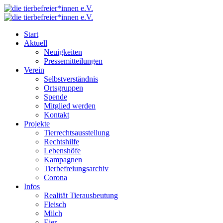
Start
Aktuell
Neuigkeiten
Pressemitteilungen
Verein
Selbstverständnis
Ortsgruppen
Spende
Mitglied werden
Kontakt
Projekte
Tierrechtsausstellung
Rechtshilfe
Lebenshöfe
Kampagnen
Tierbefreiungsarchiv
Corona
Infos
Realität Tierausbeutung
Fleisch
Milch
Eier