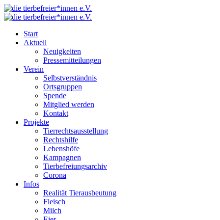
Start
Aktuell
Neuigkeiten
Pressemitteilungen
Verein
Selbstverständnis
Ortsgruppen
Spende
Mitglied werden
Kontakt
Projekte
Tierrechtsausstellung
Rechtshilfe
Lebenshöfe
Kampagnen
Tierbefreiungsarchiv
Corona
Infos
Realität Tierausbeutung
Fleisch
Milch
Eier