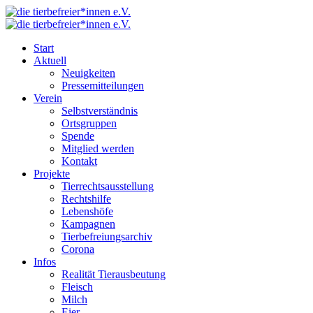
Start
Aktuell
Neuigkeiten
Pressemitteilungen
Verein
Selbstverständnis
Ortsgruppen
Spende
Mitglied werden
Kontakt
Projekte
Tierrechtsausstellung
Rechtshilfe
Lebenshöfe
Kampagnen
Tierbefreiungsarchiv
Corona
Infos
Realität Tierausbeutung
Fleisch
Milch
Eier