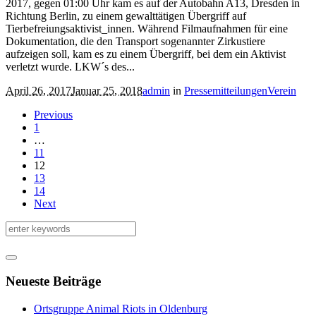
2017, gegen 01:00 Uhr kam es auf der Autobahn A13, Dresden in
Richtung Berlin, zu einem gewalttätigen Übergriff auf
Tierbefreiungsaktivist_innen. Während Filmaufnahmen für eine
Dokumentation, die den Transport sogenannter Zirkustiere
aufzeigen soll, kam es zu einem Übergriff, bei dem ein Aktivist
verletzt wurde. LKW´s des...
April 26, 2017
Januar 25, 2018
admin
in
Pressemitteilungen
Verein
Previous
1
…
11
12
13
14
Next
Neueste Beiträge
Ortsgruppe Animal Riots in Oldenburg