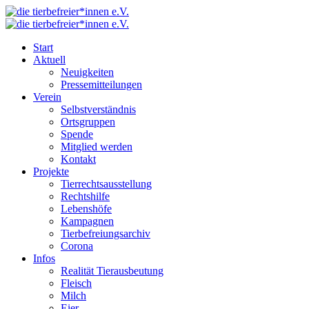
Start
Aktuell
Neuigkeiten
Pressemitteilungen
Verein
Selbstverständnis
Ortsgruppen
Spende
Mitglied werden
Kontakt
Projekte
Tierrechtsausstellung
Rechtshilfe
Lebenshöfe
Kampagnen
Tierbefreiungsarchiv
Corona
Infos
Realität Tierausbeutung
Fleisch
Milch
Eier