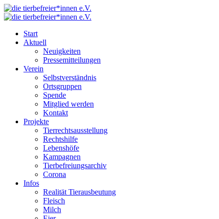
Start
Aktuell
Neuigkeiten
Pressemitteilungen
Verein
Selbstverständnis
Ortsgruppen
Spende
Mitglied werden
Kontakt
Projekte
Tierrechtsausstellung
Rechtshilfe
Lebenshöfe
Kampagnen
Tierbefreiungsarchiv
Corona
Infos
Realität Tierausbeutung
Fleisch
Milch
Eier