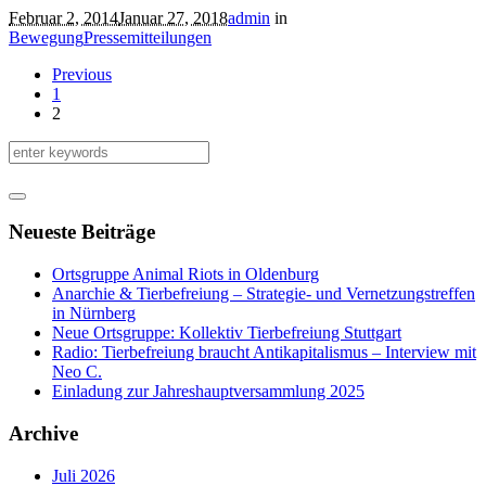
Februar 2, 2014
Januar 27, 2018
admin
in
Bewegung
Pressemitteilungen
Previous
1
2
Neueste Beiträge
Ortsgruppe Animal Riots in Oldenburg
Anarchie & Tierbefreiung – Strategie- und Vernetzungstreffen
in Nürnberg
Neue Ortsgruppe: Kollektiv Tierbefreiung Stuttgart
Radio: Tierbefreiung braucht Antikapitalismus – Interview mit
Neo C.
Einladung zur Jahreshauptversammlung 2025
Archive
Juli 2026