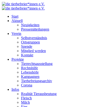
Start
Aktuell
Neuigkeiten
Pressemitteilungen
Verein
Selbstverständnis
Ortsgruppen
Spende
Mitglied werden
Kontakt
Projekte
Tierrechtsausstellung
Rechtshilfe
Lebenshöfe
Kampagnen
Tierbefreiungsarchiv
Corona
Infos
Realität Tierausbeutung
Fleisch
Milch
Eier