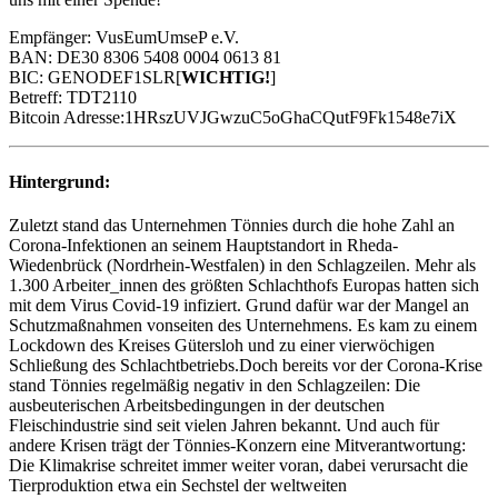
Empfänger: VusEumUmseP e.V.
BAN: DE30 8306 5408 0004 0613 81
BIC: GENODEF1SLR[
WICHTIG!
]
Betreff: TDT2110
Bitcoin Adresse:1HRszUVJGwzuC5oGhaCQutF9Fk1548e7iX
Hintergrund:
Zuletzt stand das Unternehmen Tönnies durch die hohe Zahl an
Corona-Infektionen an seinem Hauptstandort in Rheda-
Wiedenbrück (Nordrhein-Westfalen) in den Schlagzeilen. Mehr als
1.300 Arbeiter_innen des größten Schlachthofs Europas hatten sich
mit dem Virus Covid-19 infiziert. Grund dafür war der Mangel an
Schutzmaßnahmen vonseiten des Unternehmens. Es kam zu einem
Lockdown des Kreises Gütersloh und zu einer vierwöchigen
Schließung des Schlachtbetriebs.Doch bereits vor der Corona-Krise
stand Tönnies regelmäßig negativ in den Schlagzeilen: Die
ausbeuterischen Arbeitsbedingungen in der deutschen
Fleischindustrie sind seit vielen Jahren bekannt. Und auch für
andere Krisen trägt der Tönnies-Konzern eine Mitverantwortung:
Die Klimakrise schreitet immer weiter voran, dabei verursacht die
Tierproduktion etwa ein Sechstel der weltweiten