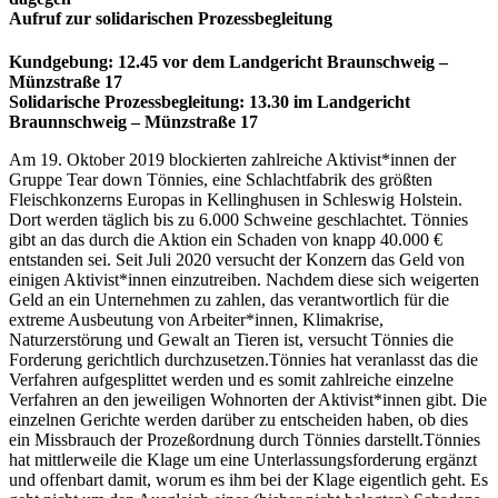
Aufruf zur solidarischen Prozessbegleitung
Kundgebung: 12.45 vor dem Landgericht Braunschweig –
Münzstraße 17
Solidarische Prozessbegleitung: 13.30 im Landgericht
Braunnschweig – Münzstraße 17
Am 19. Oktober 2019 blockierten zahlreiche Aktivist*innen der
Gruppe Tear down Tönnies, eine Schlachtfabrik des größten
Fleischkonzerns Europas in Kellinghusen in Schleswig Holstein.
Dort werden täglich bis zu 6.000 Schweine geschlachtet. Tönnies
gibt an das durch die Aktion ein Schaden von knapp 40.000 €
entstanden sei. Seit Juli 2020 versucht der Konzern das Geld von
einigen Aktivist*innen einzutreiben. Nachdem diese sich weigerten
Geld an ein Unternehmen zu zahlen, das verantwortlich für die
extreme Ausbeutung von Arbeiter*innen, Klimakrise,
Naturzerstörung und Gewalt an Tieren ist, versucht Tönnies die
Forderung gerichtlich durchzusetzen.Tönnies hat veranlasst das die
Verfahren aufgesplittet werden und es somit zahlreiche einzelne
Verfahren an den jeweiligen Wohnorten der Aktivist*innen gibt. Die
einzelnen Gerichte werden darüber zu entscheiden haben, ob dies
ein Missbrauch der Prozeßordnung durch Tönnies darstellt.Tönnies
hat mittlerweile die Klage um eine Unterlassungsforderung ergänzt
und offenbart damit, worum es ihm bei der Klage eigentlich geht. Es