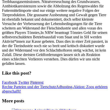
Treibhausgasemissionen. Nitratverseuchung des Grundwassers,
Antibiotikaresistenzen sowie die Abholzung des Regenwaldes für
Futtermittelimporte sind nur einige weitere negative Folgen der
Tierproduktion. Die grausame Ausbeutung und Gewalt gegen Tiere
ist ebenfalls bekannt und dokumentiert, doch selbst kleinste
Versuche der Verbesserung der Lebensbedingungen für die Tiere
scheitern am Widerstand der Fleischindustrie und allen voran des
größten Players Tönnies,In NRW beantragt Tönnies Geld für seinen
selbstverschuldeten Betriebsausfall vom Staat und in SH werden
Aktivist*innen zur Kasse gebeten. Dass dies in einer Zeit passiert, in
der die Tierindustrie noch nie so breit und kritisch diskutiert wurde
und der Widerstand vor den Schlachthoftoren stetig wächst, ist kein
Zufall. Diese dreisten Geldforderungen lassen sich als Reaktion
eines schlechten Verlierers verstehen. Dies dürfen wir uns nicht
gefallen lassen.
Like this post?
Facebook
Twitter
Pinterest
Rechte Parteien und der Tierschutz
Adbusting-Aktion: Zoos gehören
abgeschafft!
More posts