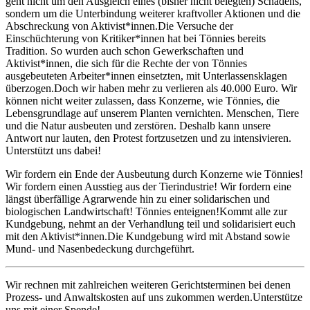
geht nicht um den Ausgleich eines (bisher nicht belegten) Schadens,
sondern um die Unterbindung weiterer kraftvoller Aktionen und die
Abschreckung von Aktivist*innen.Die Versuche der
Einschüchterung von Kritiker*innen hat bei Tönnies bereits
Tradition. So wurden auch schon Gewerkschaften und
Aktivist*innen, die sich für die Rechte der von Tönnies
ausgebeuteten Arbeiter*innen einsetzten, mit Unterlassensklagen
überzogen.Doch wir haben mehr zu verlieren als 40.000 Euro. Wir
können nicht weiter zulassen, dass Konzerne, wie Tönnies, die
Lebensgrundlage auf unserem Planten vernichten. Menschen, Tiere
und die Natur ausbeuten und zerstören. Deshalb kann unsere
Antwort nur lauten, den Protest fortzusetzen und zu intensivieren.
Unterstützt uns dabei!
Wir fordern ein Ende der Ausbeutung durch Konzerne wie Tönnies!
Wir fordern einen Ausstieg aus der Tierindustrie! Wir fordern eine
längst überfällige Agrarwende hin zu einer solidarischen und
biologischen Landwirtschaft! Tönnies enteignen!Kommt alle zur
Kundgebung, nehmt an der Verhandlung teil und solidarisiert euch
mit den Aktivist*innen.Die Kundgebung wird mit Abstand sowie
Mund- und Nasenbedeckung durchgeführt.
Wir rechnen mit zahlreichen weiteren Gerichtsterminen bei denen
Prozess- und Anwaltskosten auf uns zukommen werden.Unterstütze
uns mit einer Spende!