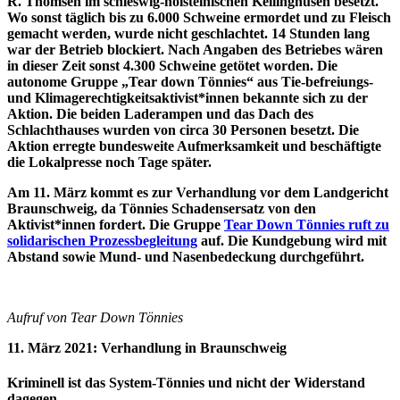
R. Thomsen im schleswig-holsteinischen Kellinghusen besetzt.
Wo sonst täglich bis zu 6.000 Schweine ermordet und zu Fleisch
gemacht werden, wurde nicht geschlachtet. 14 Stunden lang
war der Betrieb blockiert. Nach Angaben des Betriebes wären
in dieser Zeit sonst 4.300 Schweine getötet worden. Die
autonome Gruppe „Tear down Tönnies“ aus Tie-befreiungs-
und Klimagerechtigkeitsaktivist*innen bekannte sich zu der
Aktion. Die beiden Laderampen und das Dach des
Schlachthauses wurden von circa 30 Personen besetzt. Die
Aktion erregte bundesweite Aufmerksamkeit und beschäftigte
die Lokalpresse noch Tage später.
Am 11. März kommt es zur Verhandlung vor dem Landgericht
Braunschweig, da Tönnies Schadensersatz von den
Aktivist*innen fordert. Die Gruppe
Tear Down Tönnies ruft zu
solidarischen Prozessbegleitung
auf. Die Kundgebung wird mit
Abstand sowie Mund- und Nasenbedeckung durchgeführt.
Aufruf von Tear Down Tönnies
11. März 2021: Verhandlung in Braunschweig
Kriminell ist das System-Tönnies und nicht der Widerstand
dagegen