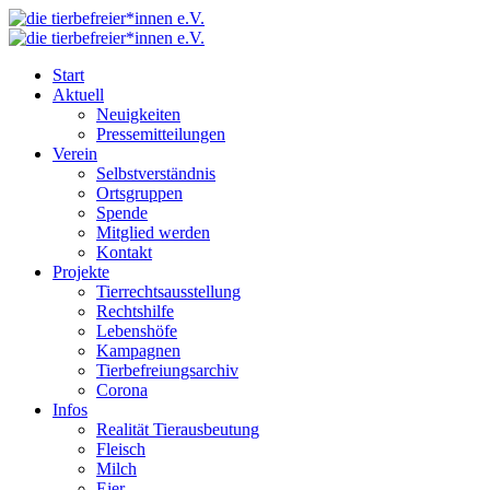
Start
Aktuell
Neuigkeiten
Pressemitteilungen
Verein
Selbstverständnis
Ortsgruppen
Spende
Mitglied werden
Kontakt
Projekte
Tierrechtsausstellung
Rechtshilfe
Lebenshöfe
Kampagnen
Tierbefreiungsarchiv
Corona
Infos
Realität Tierausbeutung
Fleisch
Milch
Eier