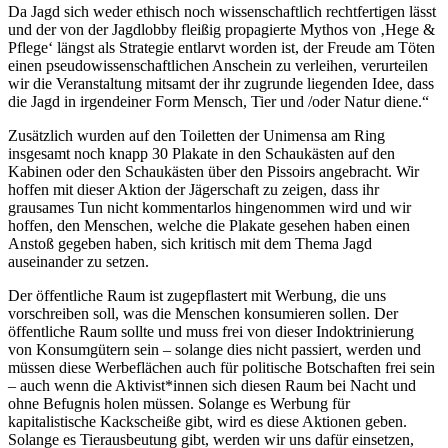
Da Jagd sich weder ethisch noch wissenschaftlich rechtfertigen lässt
und der von der Jagdlobby fleißig propagierte Mythos von ‚Hege &
Pflege‘ längst als Strategie entlarvt worden ist, der Freude am Töten
einen pseudowissenschaftlichen Anschein zu verleihen, verurteilen
wir die Veranstaltung mitsamt der ihr zugrunde liegenden Idee, dass
die Jagd in irgendeiner Form Mensch, Tier und /oder Natur diene.“
Zusätzlich wurden auf den Toiletten der Unimensa am Ring
insgesamt noch knapp 30 Plakate in den Schaukästen auf den
Kabinen oder den Schaukästen über den Pissoirs angebracht. Wir
hoffen mit dieser Aktion der Jägerschaft zu zeigen, dass ihr
grausames Tun nicht kommentarlos hingenommen wird und wir
hoffen, den Menschen, welche die Plakate gesehen haben einen
Anstoß gegeben haben, sich kritisch mit dem Thema Jagd
auseinander zu setzen.
Der öffentliche Raum ist zugepflastert mit Werbung, die uns
vorschreiben soll, was die Menschen konsumieren sollen. Der
öffentliche Raum sollte und muss frei von dieser Indoktrinierung
von Konsumgütern sein – solange dies nicht passiert, werden und
müssen diese Werbeflächen auch für politische Botschaften frei sein
– auch wenn die Aktivist*innen sich diesen Raum bei Nacht und
ohne Befugnis holen müssen. Solange es Werbung für
kapitalistische Kackscheiße gibt, wird es diese Aktionen geben.
Solange es Tierausbeutung gibt, werden wir uns dafür einsetzen,