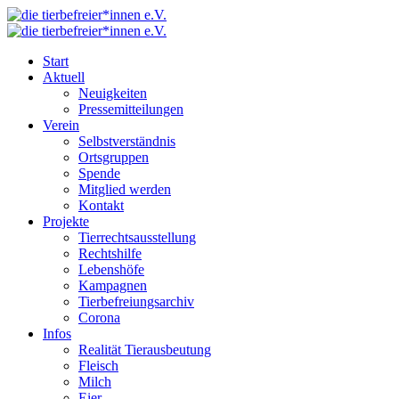
Start
Aktuell
Neuigkeiten
Pressemitteilungen
Verein
Selbstverständnis
Ortsgruppen
Spende
Mitglied werden
Kontakt
Projekte
Tierrechtsausstellung
Rechtshilfe
Lebenshöfe
Kampagnen
Tierbefreiungsarchiv
Corona
Infos
Realität Tierausbeutung
Fleisch
Milch
Eier