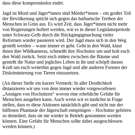
dass diese kompromisslos endet.
Jagd ist Mord und Jäger*innen sind Mörder*innen – ein großer Teil
der Bevölkerung spricht sich gegen das barbarische Treiben der
Menschen in Grün aus. Es wird Zeit, dass Jäger*innen nicht mehr
von Regierungen hofiert werden, wie es in dieser Legislaturperiode
unter Schwarz-Gelb durch die Rückgängigmachung vieler
Reformen wieder passieren wird. Der Jagd muss sich in den Weg
gestellt werden – wann immer es geht. Geht in den Wald, klaut
ihnen ihre Wildkameras, schmeißt ihre Hochsitze um und holt euch
den Wald zurück. Setzt euch mitten zwischen die Bäume und
genießt die Natur und jegliches Leben in ihr und schöpft daraus
Kraft um euch weiterhin gegen Jagd und alle anderen Formen der
Diskriminierung von Tieren einzusetzen.
(An dieser Stelle ein kurzer Vermerk: In aller Deutlichkeit
distanzieren wir uns von dem immer wieder vorgeworfenen
„Ansägen von Hochsitzen“ wovon eine erhebliche Gefahr für
Menschen ausgehen kann. Auch wenn wir es tunlichst in Frage
stellen, dass es diese Aktionen tatsächlich gibt und nicht nur der
hilflosen Phantasie der Jägerschaft entspringen – Hochsitze gehören
so demoliert, dass sie nie wieder in Betrieb genommen werden
können. Eine Gefahr für Menschen sollte dabei ausgeschlossen
werden können.)