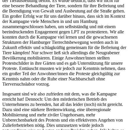
der Tierausbeutung betont. Es wurde deutlich, dass wir nicht für
eine bessere Behandlung der Tiere, sondern für ihre Befreiung und
die Beendigung von Gewalt und Ausbeutung auf die Straße gehen.
Ein großer Erfolg war für uns darüber hinaus, dass sich im Kontext
der Kampagne viele Menschen in und um Hamburg
zusammengeschlossen haben, um selbstständig und mit einem
beeindruckenden Engagement gegen LPT zu protestieren. Wir alle
konnten durch die Kampagne viel lernen und die gewachsenen
Strukturen der Hamburger Tierrechtsbewegung werden auch in
Zukunft effektiv und schlagkräftig gemeinsam für die Befreiung der
Tiere kämpfen! Nur schwer ließ sich allerdings die Neugrabener
Bevölkerung mobilisieren. Einige Anwohner/innen stellten
Protestschilder in ihre Gärten und es gab Unterstützung für unsere
Proteste. Enttäuscht mussten wir jedoch zur Kenntnis nehmen, dass
ein großer Teil der Anwohner/innen die Proteste gleichgültig zur
Kenntnis nahm oder die Ruhe einer Nachbarschaft ohne
Tierversuchslabor vorzog.
Insgesamt sind wir also zufrieden mit dem, was die Kampagne
erreicht hat! Dennoch: Um den mörderischen Betrieb des
Unternehmens zu beenden, hat all das leider (noch) nicht gereicht.
Dazu sind eine stärkere Breitenwirkung, eine überregionale
Mobilisierung und mehr ziviler Ungehorsam, mehr
Unberechenbarkeit des Protests und ein effektiveres Angehen von
Zulieferbetrieben nötig. Dies umzusetzen würde jedoch