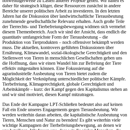
notwendigerweise zu Lasten anderer Projekte gehen. Wir halten es
daher für strategisch klüger, diese Ressourcen zunächst in andere
Bereiche unserer politischen Arbeit zu investieren. In den letzten
Jahren hat die Diskussion über landwirtschaftliche Tierausbeutung
zunehmende gesellschaftliche Relevanz erhalten. Auch große Teile
der Tierrechts- und Tierbefreiungsbewegung widmen sich vermehrt
diesem Themenbereich. Auch wir sind der Ansicht, dass endlich die
quantitativ umfangreichste Form der Tierausbeutung – die
Produktion von Tierprodukten – noch offensiver bekämpft werden
muss. Die aktuellen, kontrovers geführten Diskussionen über
Ernährung, Klimawandel, sozial-ökologische Gerechtigkeit und den
Stellenwert von Tieren in menschlichen Gesellschaften geben uns
die Hoffnung, dass wir einen Wandel hin zur Befreiung der Tiere
effektiv mitgestalten können. Eine Fokussierung auf die
agrarindustrielle Ausbeutung von Tieren bietet zudem die
Möglichkeit der Verknüpfung unterschiedlicher politischer Kämpfe.
Tierbefreiung, Klimagerechtigkeit, globale Gerechtigkeit und
Arbeitskämpfe – kurz: der Kampf gegen den Kapitalismus stehen an
und wir sind motiviert, diesen Kampf mitzutragen.
Das Ende der Kampagne LPT-Schließen bedeutet also auf keinen
Fall ein Ende unseres Engagements gegen Tierausbeutung. Wir
werden weiterhin daran arbeiten, die kapitalistische Ausbeutung von
Tieren, Menschen und Natur zu beenden! Es gibt weiterhin viele
wichtige Kampagnen der Tierbefreiungsbewegung, an denen wir