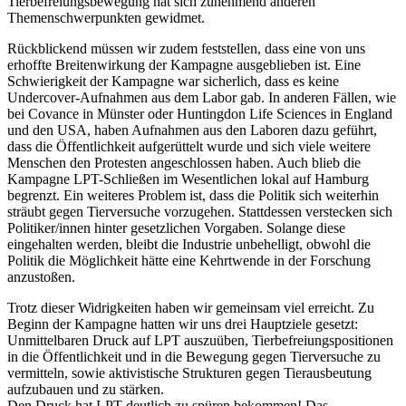
Tierbefreiungsbewegung hat sich zunehmend anderen
Themenschwerpunkten gewidmet.
Rückblickend müssen wir zudem feststellen, dass eine von uns
erhoffte Breitenwirkung der Kampagne ausgeblieben ist. Eine
Schwierigkeit der Kampagne war sicherlich, dass es keine
Undercover-Aufnahmen aus dem Labor gab. In anderen Fällen, wie
bei Covance in Münster oder Huntingdon Life Sciences in England
und den USA, haben Aufnahmen aus den Laboren dazu geführt,
dass die Öffentlichkeit aufgerüttelt wurde und sich viele weitere
Menschen den Protesten angeschlossen haben. Auch blieb die
Kampagne LPT-Schließen im Wesentlichen lokal auf Hamburg
begrenzt. Ein weiteres Problem ist, dass die Politik sich weiterhin
sträubt gegen Tierversuche vorzugehen. Stattdessen verstecken sich
Politiker/innen hinter gesetzlichen Vorgaben. Solange diese
eingehalten werden, bleibt die Industrie unbehelligt, obwohl die
Politik die Möglichkeit hätte eine Kehrtwende in der Forschung
anzustoßen.
Trotz dieser Widrigkeiten haben wir gemeinsam viel erreicht. Zu
Beginn der Kampagne hatten wir uns drei Hauptziele gesetzt:
Unmittelbaren Druck auf LPT auszuüben, Tierbefreiungspositionen
in die Öffentlichkeit und in die Bewegung gegen Tierversuche zu
vermitteln, sowie aktivistische Strukturen gegen Tierausbeutung
aufzubauen und zu stärken.
Den Druck hat LPT deutlich zu spüren bekommen! Das