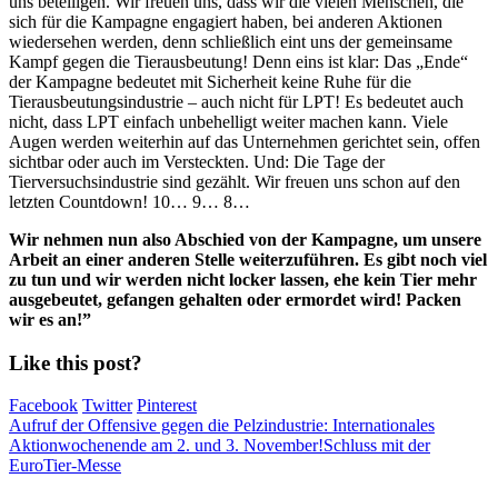
uns beteiligen. Wir freuen uns, dass wir die vielen Menschen, die
sich für die Kampagne engagiert haben, bei anderen Aktionen
wiedersehen werden, denn schließlich eint uns der gemeinsame
Kampf gegen die Tierausbeutung! Denn eins ist klar: Das „Ende“
der Kampagne bedeutet mit Sicherheit keine Ruhe für die
Tierausbeutungsindustrie – auch nicht für LPT! Es bedeutet auch
nicht, dass LPT einfach unbehelligt weiter machen kann. Viele
Augen werden weiterhin auf das Unternehmen gerichtet sein, offen
sichtbar oder auch im Versteckten. Und: Die Tage der
Tierversuchsindustrie sind gezählt. Wir freuen uns schon auf den
letzten Countdown! 10… 9… 8…
Wir nehmen nun also Abschied von der Kampagne, um unsere
Arbeit an einer anderen Stelle weiterzuführen. Es gibt noch viel
zu tun und wir werden nicht locker lassen, ehe kein Tier mehr
ausgebeutet, gefangen gehalten oder ermordet wird! Packen
wir es an!”
Like this post?
Facebook
Twitter
Pinterest
Aufruf der Offensive gegen die Pelzindustrie: Internationales
Aktionwochenende am 2. und 3. November!
Schluss mit der
EuroTier-Messe