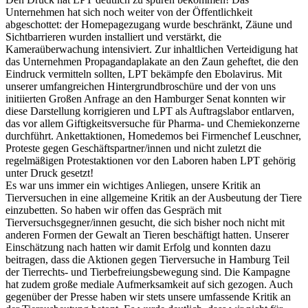
Unternehmen hat sich noch weiter von der Öffentlichkeit
abgeschottet: der Homepagezugang wurde beschränkt, Zäune und
Sichtbarrieren wurden installiert und verstärkt, die
Kameraüberwachung intensiviert. Zur inhaltlichen Verteidigung hat
das Unternehmen Propagandaplakate an den Zaun geheftet, die den
Eindruck vermitteln sollten, LPT bekämpfe den Ebolavirus. Mit
unserer umfangreichen Hintergrundbroschüre und der von uns
initiierten Großen Anfrage an den Hamburger Senat konnten wir
diese Darstellung korrigieren und LPT als Auftragslabor entlarven,
das vor allem Giftigkeitsversuche für Pharma- und Chemiekonzerne
durchführt. Ankettaktionen, Homedemos bei Firmenchef Leuschner,
Proteste gegen Geschäftspartner/innen und nicht zuletzt die
regelmäßigen Protestaktionen vor den Laboren haben LPT gehörig
unter Druck gesetzt!
Es war uns immer ein wichtiges Anliegen, unsere Kritik an
Tierversuchen in eine allgemeine Kritik an der Ausbeutung der Tiere
einzubetten. So haben wir offen das Gespräch mit
Tierversuchsgegner/innen gesucht, die sich bisher noch nicht mit
anderen Formen der Gewalt an Tieren beschäftigt hatten. Unserer
Einschätzung nach hatten wir damit Erfolg und konnten dazu
beitragen, dass die Aktionen gegen Tierversuche in Hamburg Teil
der Tierrechts- und Tierbefreiungsbewegung sind. Die Kampagne
hat zudem große mediale Aufmerksamkeit auf sich gezogen. Auch
gegenüber der Presse haben wir stets unsere umfassende Kritik an