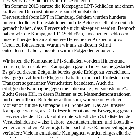
Lest selbst das Statement von LPT-Schließen:
“Im Sommer 2013 startete die Kampagne LPT-Schließen mit einem
kraftvollen Demonstrationszug zum Hauptsitz des
Tierversuchslabors LPT in Hamburg. Seitdem wurden hunderte
unterschiedlicher Protestaktionen auf die Beine gestellt, die deutlich
gemacht haben, dass Tierversuche nicht akzeptiert werden. Dennoch
haben wir, die Kampagne LPT-Schließen, uns dazu entschlossen
unsere Energie fortan auf andere Bereiche der Ausbeutung von
Tieren zu fokussieren. Warum wir uns zu diesem Schritt
entschlossen haben, möchten wir im Folgenden erläutern.
Wir haben die Kampagne LPT-Schließen vor dem Hintergrund
mehrerer, bereits aktiver Kampagnen gegen Tierversuche gestartet.
Es gab zu diesem Zeitpunkt bereits große Erfolge zu verzeichnen,
etwa gegen zahlreiche Fluggesellschaften, die nach Protesten den
Transport sogenannter Versuchstiere beendeten. Auch die
erfolgreiche Kampagne gegen die italienische „Versuchshunde“-
Zucht Green Hill, in deren Rahmen es zu Massendemonstrationen
und einer offenen Befreiungsaktion kam, waren eine wichtige
Motivation für die Kampagne LPT-Schließen. Das Ziel unserer
Kampagne war es, als Teil dieser internationalen Bewegung gegen
Tierversuche den Druck auf die unterschiedlichen Schaltstellen der
Versuchsindustrie – also Labore, Zuchtunternehmen und Logistik –
weiter zu erhöhen. Allerdings haben sich diese Rahmenbedingungen
verändert: Viele internationale Kampagnen wurden eingestellt; die