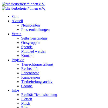
Start
Aktuell
Neuigkeiten
Pressemitteilungen
Verein
Selbstverständnis
Ortsgruppen
Spende
Mitglied werden
Kontakt
Projekte
Tierrechtsausstellung
Rechtshilfe
Lebenshöfe
Kampagnen
Tierbefreiungsarchiv
Corona
Infos
Realität Tierausbeutung
Fleisch
Milch
Eier