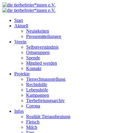
Start
Aktuell
Neuigkeiten
Pressemitteilungen
Verein
Selbstverständnis
Ortsgruppen
Spende
Mitglied werden
Kontakt
Projekte
Tierrechtsausstellung
Rechtshilfe
Lebenshöfe
Kampagnen
Tierbefreiungsarchiv
Corona
Infos
Realität Tierausbeutung
Fleisch
Milch
Eier