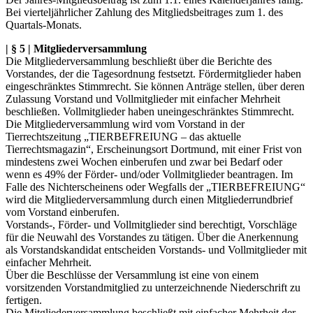
Bei vierteljährlicher Zahlung des Mitgliedsbeitrages zum 1. des
Quartals-Monats.
| § 5 | Mitgliederversammlung
Die Mitgliederversammlung beschließt über die Berichte des
Vorstandes, der die Tagesordnung festsetzt. Fördermitglieder haben
eingeschränktes Stimmrecht. Sie können Anträge stellen, über deren
Zulassung Vorstand und Vollmitglieder mit einfacher Mehrheit
beschließen. Vollmitglieder haben uneingeschränktes Stimmrecht.
Die Mitgliederversammlung wird vom Vorstand in der
Tierrechtszeitung „TIERBEFREIUNG – das aktuelle
Tierrechtsmagazin“, Erscheinungsort Dortmund, mit einer Frist von
mindestens zwei Wochen einberufen und zwar bei Bedarf oder
wenn es 49% der Förder- und/oder Vollmitglieder beantragen. Im
Falle des Nichterscheinens oder Wegfalls der „TIERBEFREIUNG“
wird die Mitgliederversammlung durch einen Mitgliederrundbrief
vom Vorstand einberufen.
Vorstands-, Förder- und Vollmitglieder sind berechtigt, Vorschläge
für die Neuwahl des Vorstandes zu tätigen. Über die Anerkennung
als Vorstandskandidat entscheiden Vorstands- und Vollmitglieder mit
einfacher Mehrheit.
Über die Beschlüsse der Versammlung ist eine von einem
vorsitzenden Vorstandmitglied zu unterzeichnende Niederschrift zu
fertigen.
Die Mitgliederversammlung beschließt mit einfacher Mehrheit der