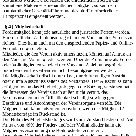
zumutbare Maß einer ehrenamtlichen Tätigkeit, so kann ein
hauptamtlicher Geschäftsführer und das hierfür erforderliche
Hilfspersonal eingestellt werden.
| § 4 | Mitgliedschaft
Fördermitglied kann jede natürliche und juristische Person werden.
Ein schriftlicher Aufnahmeantrag ist an den Vorstand des Vereins zu
richten. Dies kann auch mit den entsprechenden Papier- und Online-
Formularen geschehen.
Mitglieder, die den Verein aktiv unterstützen, können auf Antrag an
den Vorstand Vollmitglieder werden. Über die Aufnahme als Förder-
oder Vollmitglied entscheidet der Vorstand. Ablehnungsgründe
brauchen den Bewerbenden nicht bekanntgegeben werden.
Die Mitgliedschaft erlischt durch Tod, durch freiwilligen Austritt
oder durch Ausschluss seitens des Vorstandes. Der Ausschluss kann
erfolgen, wenn das Mitglied grob gegen die Satzung verstoßen hat,
die Interessen des Vereins nach außen nicht vertritt, das
Vereinsansehen in der Öffentlichkeit schädigt sowie gegen
Beschlüsse und Anordnungen der Vereinsorgane verstößt. Die
Mitgliedschaft kann außerdem erlöschen, wenn das Mitglied 12
Monatsbeiträge im Rückstand ist.
Die Höhe des Mitgliedsbeitrages wird vom Vorstand festgesetzt. Auf
Antrag von 49% der Förder- und/oder Vollmitglieder kann die
Mitgliederversammlung die Beitragshöhe verändern.
Der Jahres-Mitgliedsbeitrag ist zum 1.1. eines Kalenderjahres fällig.