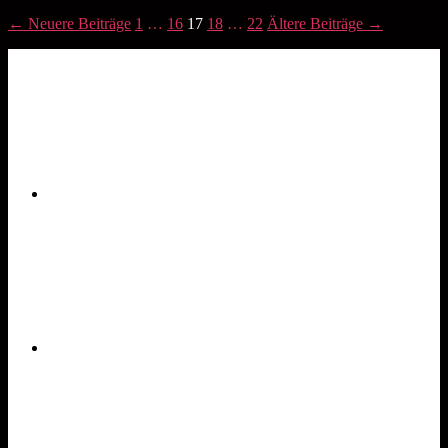
←
Neuere
Beiträge
1
…
16
17
18
…
22
Ältere
Beiträge
→