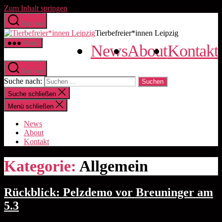
Zum Inhalt springen
Suchen
Tierbefreier*innen Leipzig
Menü
News
About
Kontakt
Suchen
Suche nach:
Suche schließen
Menü schließen
News
About
Kontakt
Kategorie:
Allgemein
Rückblick: Pelzdemo vor Breuninger am
5.3