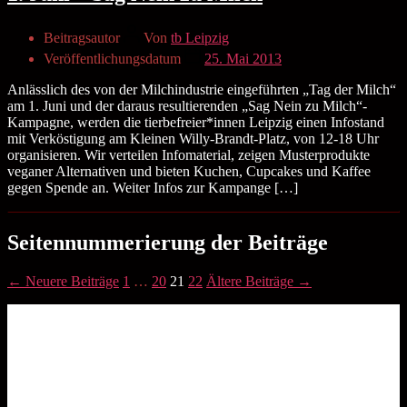
Beitragsautor
Von
tb Leipzig
Veröffentlichungsdatum
25. Mai 2013
Anlässlich des von der Milchindustrie eingeführten „Tag der Milch“
am 1. Juni und der daraus resultierenden „Sag Nein zu Milch“-
Kampagne, werden die tierbefreier*innen Leipzig einen Infostand
mit Verköstigung am Kleinen Willy-Brandt-Platz, von 12-18 Uhr
organisieren. Wir verteilen Infomaterial, zeigen Musterprodukte
veganer Alternativen und bieten Kuchen, Cupcakes und Kaffee
gegen Spende an. Weiter Infos zur Kampange […]
Seitennummerierung der Beiträge
←
Neuere
Beiträge
1
…
20
21
22
Ältere
Beiträge
→