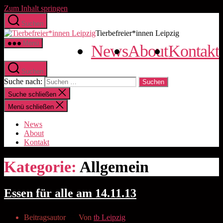
Zum Inhalt springen
Suchen
Tierbefreier*innen Leipzig
Menü
News
About
Kontakt
Suchen
Suche nach:
Suche schließen
Menü schließen
News
About
Kontakt
Kategorie:
Allgemein
Essen für alle am 14.11.13
Beitragsautor
Von
tb Leipzig