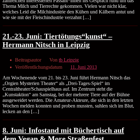
zahlreichen interessierten Passant*innen ins Gespräch rund um das
Thema Milch und Tierrechte gekommen. Vielen war nicht klar,
welches Leid die Milchindustrie den Kühen und Kälbern antut und
wie sie mit der Fleischindustrie verzahnt […]
21.-23. Juni: Tiertötungs“kunst“ –
Hermann Nitsch in Leipzig
Beitragsautor
Von
tb Leipzig
Veröffentlichungsdatum
11. Juni 2013
Am Wochenende vom 21. bis 23. Juni führt Hermann Nitsch das
„Orgien Mysterien Theater“ als „Drei-Tages-Spiel“ im
Centraltheater/Schauspielhaus auf. Im Zentrum steht die
„Kunstaktion“ am Samstag, bei der mehrere Tiere auf der Bühne
ausgeweidet werden. Die Amateur-Akteure, die sich in den letzten
Wochen melden konnten und proben mussten, suhlen sich im Blut,
lecken an den […]
8. Juni: Infostand mit Büchertisch auf
dem Vegan & More Straßenfest