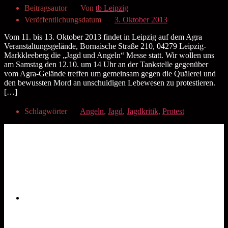
Beitragsautor
Von
tb Leipzig
Veröffentlichungsdatum
3. Oktober 2013
Vom 11. bis 13. Oktober 2013 findet in Leipzig auf dem Agra
Veranstaltungsgelände, Bornaische Straße 210, 04279 Leipzig-
Markkleeberg die „Jagd und Angeln“ Messe statt. Wir wollen uns
am Samstag den 12.10. um 14 Uhr an der Tankstelle gegenüber
vom Agra-Gelände treffen um gemeinsam gegen die Quälerei und
den bewussten Mord an unschuldigen Lebewesen zu protestieren.
[…]
Schlagwörter
Angeln
,
Jagd
,
Jagdkritik
,
Protest