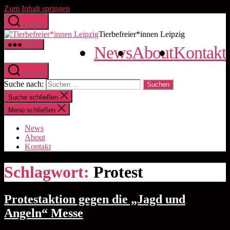
Zum Inhalt springen
Suchen
Tierbefreier*innen Leipzig
Menü
News
About
Kontakt
Suchen
Suche nach:
Suche schließen
Menü schließen
News
About
Kontakt
Schlagwort:
Protest
Protestaktion gegen die „Jagd und
Angeln“ Messe