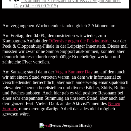
1 Kommentar
zu Pelzdemo vor P&C / Vegan Summer
Day (04. + 05.09.2015)
Am vergangenen Wochenende standen gleich 2 Aktionen an:
Am Freitag, den 04.09., demonstrierten wir wieder, zum
Kampagnen-Auftakt der
Offensive gegen die Pelzindustrie
, vor der
Peek & Cloppenburg-Filiale in der Leipziger Innenstadt. Dieses mal
mussten wir zwar ohne Samba-Support auskommen, konnten aber
dennoch Interesse durch regelmäßige Redebeiträge wecken und
zahlreiche Flyer verteilen.
Am Samstag stand dann der
Vegan Summer Day
an, auf dem auch
wir mit einem Stand vertreten waren, an dem wir Infomaterial zu
verschiedensten tierrechtlich, aber auch anderweitig emanzipatorisch
relevanten Themen bereitstellten und diverse Bücher, Shirts, Buttons
und Patches anboten. Auch hier gab es viel positive Resonanz bei
einer sehr entspannten Stimmung an unserem Stand, aber auch auf
dem ganzen Fest. Vielen Dank an die Aktivist*innen des
Neuen
Vorums
, ohne deren großartige Arbeit das alles nicht möglich
gewesen wäre.
(Fotos: Josephine Hirsch)