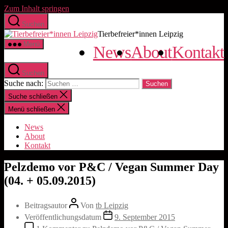
Zum Inhalt springen
Suchen
Tierbefreier*innen Leipzig
Menü
News
About
Kontakt
Suchen
Suche nach:
Suche schließen
Menü schließen
News
About
Kontakt
Pelzdemo vor P&C / Vegan Summer Day
(04. + 05.09.2015)
Beitragsautor
Von
tb Leipzig
Veröffentlichungsdatum
9. September 2015