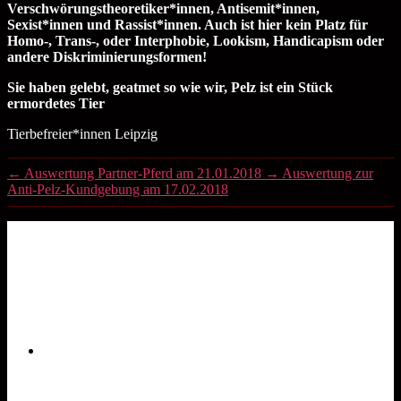
Verschwörungstheoretiker*innen, Antisemit*innen,
Sexist*innen und Rassist*innen. Auch ist hier kein Platz für
Homo-, Trans-, oder Interphobie, Lookism, Handicapism oder
andere Diskriminierungsformen!
Sie haben gelebt, geatmet so wie wir, Pelz ist ein Stück
ermordetes Tier
Tierbefreier*innen Leipzig
←
Auswertung Partner-Pferd am 21.01.2018
→
Auswertung zur
Anti-Pelz-Kundgebung am 17.02.2018