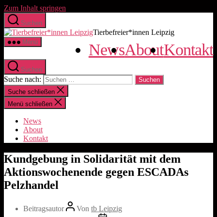
Zum Inhalt springen
Suchen
Tierbefreier*innen Leipzig
Menü
News
About
Kontakt
Suchen
Suche nach:
Suche schließen
Menü schließen
News
About
Kontakt
Kundgebung in Solidarität mit dem
Aktionswochenende gegen ESCADAs
Pelzhandel
Beitragsautor
Von
tb Leipzig