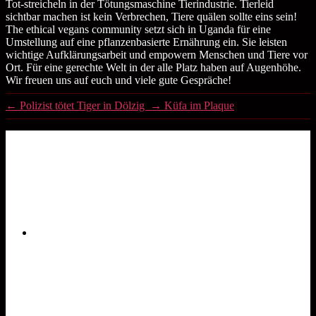
Tot-streicheln in der Tötungsmaschine Tierindustrie. Tierleid
sichtbar machen ist kein Verbrechen, Tiere quälen sollte eins sein!
The ethical vegans community setzt sich in Uganda für eine
Umstellung auf eine pflanzenbasierte Ernährung ein. Sie leisten
wichtige Aufklärungsarbeit und empowern Menschen und Tiere vor
Ort. Für eine gerechte Welt in der alle Platz haben auf Augenhöhe.
Wir freuen uns auf euch und viele gute Gespräche!
←
Polizist tötet Tiger in Dölzig
→
Küfa im Plaque