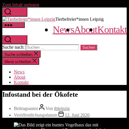
Zum Inhalt springen
Suchen
Tierbefreier*innen Leipzig
Menü
News
About
Kontakt
Suchen
Suche nach:
Suche schließen
Menü schließen
News
About
Kontakt
Infostand bei der Ökofete
Beitragsautor
Von
tbleipzig
Veröffentlichungsdatum
12. Juni 2026