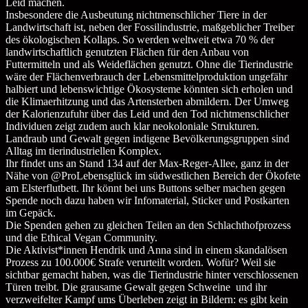
Leid machen.
Insbesondere die Ausbeutung nichtmenschlicher Tiere in der
Landwirtschaft ist, neben der Fossilindustrie, maßgeblicher Treiber
des ökologischen Kollaps. So werden weltweit etwa 70 % der
landwirtschaftlich genutzten Flächen für den Anbau von
Futtermitteln
und als Weideflächen
genutzt. Ohne die Tierindustrie
wäre der Flächenverbrauch der Lebensmittelproduktion ungefähr
halbiert und lebenswichtige Ökosysteme könnten sich erholen und
die Klimaerhitzung und das Artensterben abmildern. Der Umweg
der Kalorienzufuhr über das Leid und den Tod nichtmenschlicher
Individuen zeigt zudem auch klar neokoloniale Strukturen.
Landraub und Gewalt gegen indigene Bevölkerungsgruppen sind
Alltag im tierindustriellen Komplex.
Ihr findet uns an Stand 134 auf der Max-Reger-Allee, ganz in der
Nähe von @ProLebensglück im südwestlichen Bereich der Ökofete
am Elsterflutbett. Ihr könnt bei uns Buttons selber machen gegen
Spende noch dazu haben wir Infomaterial, Sticker und Postkarten
im Gepäck.
Die Spenden gehen zu gleichen Teilen an den Schlachthofprozess
und die Ethical Vegan Community.
Die Aktivist*innen Hendrik und Anna sind in einem skandalösen
Prozess zu 100.000€ Strafe verurteilt worden. Wofür? Weil sie
sichtbar gemacht haben, was die Tierindustrie hinter verschlossenen
Türen treibt. Die grausame Gewalt gegen Schweine und ihr
verzweifelter Kampf ums Überleben zeigt in Bildern: es gibt kein