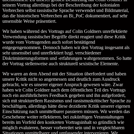
seinem Vortrag allerdings bei der Beschreibung der kolonialen
Verbrechen selbst rassistische Sprache verwendet und Bildmaterial,
das die historischen Verbrechen an Bi_PoC dokumentiert, auf sehr
unsensible Weise präsentiert.
Wir haben während des Vortrags auf Colin Goldners unreflektierte
Verwendung rassistischer Begriffe direkt reagiert und diese Kritik
wurde vom Vortragenden auch sofort bestätigend
entgegengenommen. Dennoch haben wir den Vortrag insgesamt als
sehr unsensibel und unreflektiert bzgl. verschiedener
Diskriminierungsformen und -erfahrungen wahrgenommen. So hatte
der Vortrag stellenweise auch strukturell sexistische Elemente.
Wir waren an dem Abend mit der Situation überfordert und haben
unsere Kritik nicht so angemessen und deutlich zum Ausdruck
gebracht, wie es unserer eigener Anspruch gewesen wäre. Zwar
haben wir Colin Goldner nach dem öffentlichen Teil des Vortrags
noch ein ausführlicheres Feedback gegeben und ihn aufgefordert,
sich mit strukturellem Rassismus und rassismuskritischer Sprache zu
beschäftigen, allerdings hätte diese dezidierte Kritik unserer eigenen
Einschätzung nach unmittelbarer passieren müssen. Wir werden das
Geschehene weiter reflektieren, bei zukünftigen Veranstaltungen
bereits im Vorfeld den konkreten Vortragsinhalt so gründlich wie
möglich evaluieren, besser vorbereitet sein und in vergleichbaren
Situationen unmittelbarer und umfassender intervenieren. Wir