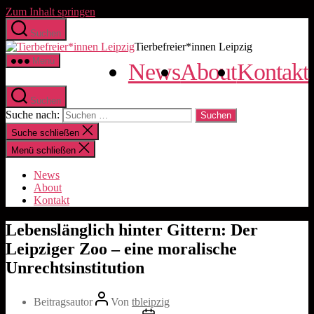
Zum Inhalt springen
Suchen
Tierbefreier*innen Leipzig
Menü
News
About
Kontakt
Suchen
Suche nach:
Suche schließen
Menü schließen
News
About
Kontakt
Lebenslänglich hinter Gittern: Der
Leipziger Zoo – eine moralische
Unrechtsinstitution
Beitragsautor
Von
tbleipzig