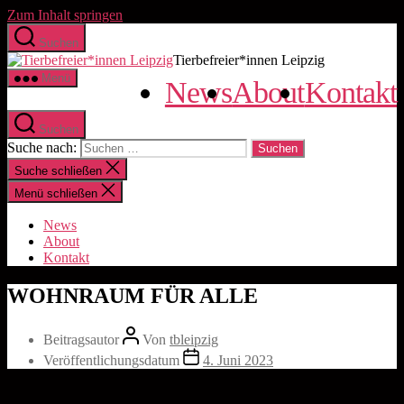
Zum Inhalt springen
Suchen
Tierbefreier*innen Leipzig
Menü
News
About
Kontakt
Suchen
Suche nach:
Suche schließen
Menü schließen
News
About
Kontakt
WOHNRAUM FÜR ALLE
Beitragsautor
Von
tbleipzig
Veröffentlichungsdatum
4. Juni 2023