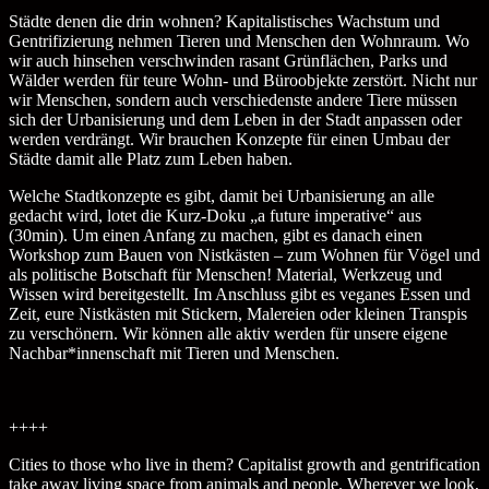
Städte denen die drin wohnen? Kapitalistisches Wachstum und
Gentrifizierung nehmen Tieren und Menschen den Wohnraum. Wo
wir auch hinsehen verschwinden rasant Grünflächen, Parks und
Wälder werden für teure Wohn- und Büroobjekte zerstört. Nicht nur
wir Menschen, sondern auch verschiedenste andere Tiere müssen
sich der Urbanisierung und dem Leben in der Stadt anpassen oder
werden verdrängt. Wir brauchen Konzepte für einen Umbau der
Städte damit alle Platz zum Leben haben.
Welche Stadtkonzepte es gibt, damit bei Urbanisierung an alle
gedacht wird, lotet die Kurz-Doku „a future imperative“ aus
(30min). Um einen Anfang zu machen, gibt es danach einen
Workshop zum Bauen von Nistkästen – zum Wohnen für Vögel und
als politische Botschaft für Menschen! Material, Werkzeug und
Wissen wird bereitgestellt. Im Anschluss gibt es veganes Essen und
Zeit, eure Nistkästen mit Stickern, Malereien oder kleinen Transpis
zu verschönern. Wir können alle aktiv werden für unsere eigene
Nachbar*innenschaft mit Tieren und Menschen.
++++
Cities to those who live in them? Capitalist growth and gentrification
take away living space from animals and people. Wherever we look,