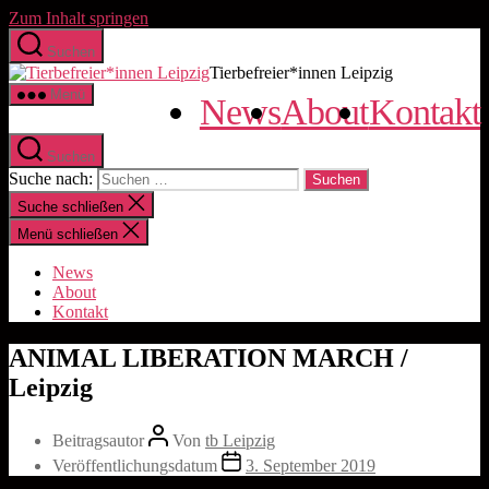
Zum Inhalt springen
Suchen
Tierbefreier*innen Leipzig
Menü
News
About
Kontakt
Suchen
Suche nach:
Suche schließen
Menü schließen
News
About
Kontakt
ANIMAL LIBERATION MARCH /
Leipzig
Beitragsautor
Von
tb Leipzig
Veröffentlichungsdatum
3. September 2019