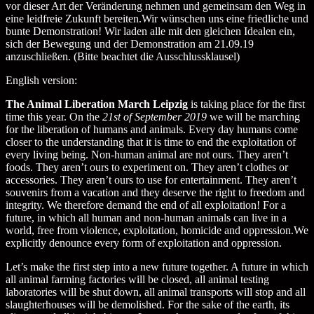
vor dieser Art der Veränderung nehmen und gemeinsam den Weg in
eine leidfreie Zukunft bereiten.Wir wünschen uns eine friedliche und
bunte Demonstration! Wir laden alle mit den gleichen Idealen ein,
sich der Bewegung und der Demonstration am 21.09.19
anzuschließen. (Bitte beachtet die Ausschlussklausel)
English version:
The Animal Liberation March Leipzig
is taking place for the first
time this year. On the
21st of September 2019
we will be marching
for the liberation of humans and animals. Every day humans come
closer to the understanding that it is time to end the exploitation of
every living being. Non-human animal are not ours. They aren’t
foods. They aren’t ours to experiment on. They aren’t clothes or
accessories. They aren’t ours to use for entertainment. They aren’t
souvenirs from a vacation and they deserve the right to freedom and
integrity. We therefore demand the end of all exploitation! For a
future, in which all human and non-human animals can live in a
world, free from violence, exploitation, homicide and oppression.We
explicitly denounce every form of exploitation and oppression.
Let’s make the first step into a new future together. A future in which
all animal farming factories will be closed, all animal testing
laboratories will be shut down, all animal transports will stop and all
slaughterhouses will be demolished. For the sake of the earth, its