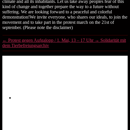
climate and all its inhabitants. Let us take away peoples fear of this
kind of change and together prepare the way to a future without
suffering. We are looking forward to a peaceful and colorful
demonstration!We invite everyone, who shares our ideals, to join the
movement and to take part in the protest march on the 21st of
september. (Please note the disclaimer)
←
Protest gegen Aufgalopp / 1. Mai, 13 – 17 Uhr
→
Solidarität mit
dem Tierbefreiungsarchiv