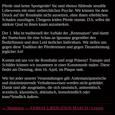
Pferde sind keine Sportgeräte! Sie sind ebenso fühlende sensible
Lebewesen mit einer zerbrechlichen Psyche. Wir können Sie dem
Druck auf der Rennbahn nicht aussetzen, ohne ihnen erheblichen
Schaden zuzufügen. Übrigens leiden Pferde stumm. D.h. selbst die
stärkste Qual ist ihnen kaum anzumerken.
Der 1. Mai ist traditionell der Auftakt der „Rennsaison“ und damit
der Startschuss für eine Schau an Ignoranz gegenüber den
Bedürfnissen und dem Leid tierlicher Individuen. Wir stellen uns
gegen diese Tradition der Pferderennen und gegen Tierausbeutung
jeglicher Art!
Kommt mit uns vor die Rennbahn und zeigt Präsenz! Transpis und
Schilder können wir zusammen in einer Kunststunde malen. Diese
findet am Dienstag, dem 16. April, im Plaque statt.
Wie bei jeder unserer Veranstaltungen gilt: Antiemanzipatorische
und diskriminierende Verhaltensweisen werden nicht geduldet.
Damit sind alle ausgeladen, die sich rassistisch, antisemitisch,
sexistisch, klassistisch, ableistisch, homofeindlich oder
trans*feindlich äußern.
←
Malaktion
→
ANIMAL LIBERATION MARCH / Leipzig