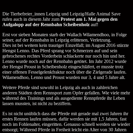
Die Tierbefreier_innen Leipzig und Leipzig/Halle Animal Save
rufen auch in diesem Jahr zum
Protest am 1. Mai gegen den
Aufgalopp auf der Rennbahn Scheibenholz
auf!
Erst vor sieben Monaten starb der Wallach Wilamendhoo, in Folge
seiner, auf der Rennbahn in Leipzig erlittenen, Verletzung.
Dies ist bei weitem kein trauriger Einzelfall; im August 2016 stürzte
Hengst Lenno. Das Pferd sprang vor Schmerzen auf und sein
gebrochenes rechtes Vorderbein schlackerte nur noch hin und her.
Lenno wurde noch auf der Rennbahn getötet. Im Jahr 2012 wurde
der Hengst Proust in Scheibenholz eingeschläfert, er musste trotz
einer offenen Fesselgelenkfraktur noch über die Zielgerade laufen.
Wilamendhoo, Lenno und Proust wurden nur 3, 4 und 5 Jahre alt.
Weitere Pferde sind sowohl in Leipzig als auch in zahlreichen
anderen Städten dem Rennsport zum Opfer gefallen. Wie viele mehr
während des Trainings und als ausgediente Rennpferde ihr Leben
lassen mussten, ist nicht zu beziffern.
Es ist nicht unüblich dass die Pferde mit gerade mal zwei Jahren ihr
erstes Rennen laufen müssen, dafür werden sie mit 1,5 Jahren, fast
noch im Fohlenalter, eingeritten. Genauso schnell werden sie wieder
entsorgt; Während Pferde in Freiheit leicht ein Alter von 30 Jahren