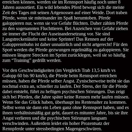
erreichen können, werden sie im Rennsport häufig noch unter 8
Jahren aussortiert. Ein wild lebendes Pferd bewegt sich die meiste
Zeit des Tages mit seinen Artgenossen auf einer Weide. Dort traben
Pferde, wenn sie miteinander im Spaß herumtoben. Pferde
galoppieren nur, wenn sie vor Gefahr flüchten. Daher zählen Pferde
zu den sogenannten Fluchttieren. Bei Anzeichen von Gefahr ziehen
sie immer die Flucht der Auseinandersetzung vor. Sie sind
Langstreckenläufer und keine Sprinter! Das Rennen auf der
Galopprennbahn ist daher unnatürlich und nicht artgerecht! Für den
Sport werden die Pferde gezwungen regelmäßig zu galoppieren. Sie
müssen längere Strecken im Sprint zurücklegen, weil sie so häufig
zum “Training” gedrillt werden.
Vor den Geschwindigkeiten (im Vergleich Trab 13,5 km/h vs
Galopp 60 bis 90 km/h), die Pferde beim Rennsport erreichen
müssen, haben die Pferde selber Angst. Zynischerweise treibt sie das
nochmal extra an, schneller zu laufen. Der Stress, der für die Pferde
dabei entsteht, führt zu heftigen psychischen Störungen. Das zeigt
sich bei Pferden, die Jahre später keine Rennen mehr laufen müssen.
Wenn Sie das Glück haben, überhaupt ins Rentenalter zu kommen.
Selbst wenn sie dann ein Leben ganz ohne Rennsport haben, und es
ihnen verhältnismäßig gut geht, dauert es mitunter Jahre, bis sie ihre
Angst verlieren und die psychischen Störungen langsam
verschwinden. Außerdem leidet ein hoher Prozentsatz der
Rennpferde unter stressbedingten Magengeschwüren.