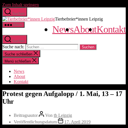
Zum Inhalt springen
Suchen
Tierbefreier*innen Leipzig
Menü
News
About
Kontakt
Suchen
Suche nach:
Suche schließen
Menü schließen
News
About
Kontakt
Protest gegen Aufgalopp / 1. Mai, 13 – 17
Uhr
Beitragsautor
Von
tb Leipzig
Veröffentlichungsdatum
17. April 2019