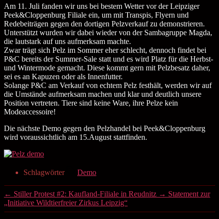
Am 11. Juli fanden wir uns bei bestem Wetter vor der Leipziger
Peek&Cloppenburg Filiale ein, um mit Transpis, Flyern und
Redebeiträgen gegen den dortigen Pelzverkauf zu demonstrieren.
Unterstützt wurden wir dabei wieder von der Sambagruppe Magda,
die lautstark auf uns aufmerksam machte.
Zwar trägt sich Pelz im Sommer eher schlecht, dennoch findet bei
P&C bereits der Summer-Sale statt und es wird Platz für die Herbst-
und Wintermode gemacht. Diese kommt gern mit Pelzbesatz daher,
sei es an Kapuzen oder als Innenfutter.
Solange P&C am Verkauf von echtem Pelz festhält, werden wir auf
die Umstände aufmerksam machen und klar und deutlich unsere
Position vertreten. Tiere sind keine Ware, ihre Pelze kein
Modeaccessoire!
Die nächste Demo gegen den Pelzhandel bei Peek&Cloppenburg
wird voraussichtlich am 15.August stattfinden.
Schlagwörter
Demo
←
Stiller Protest #2: Kaufland-Filiale in Reudnitz
→
Statement zur
„Initiative Wildtierfreier Zirkus Leipzig“