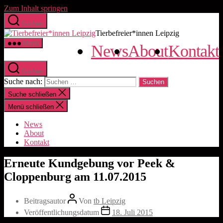
Zum Inhalt springen
Suchen
Tierbefreier*innen Leipzig
Menü
News
About
Kontakt
Suchen
Suche nach:
Suche schließen
Menü schließen
News
About
Kontakt
Erneute Kundgebung vor Peek &
Cloppenburg am 11.07.2015
Beitragsautor
Von
tb Leipzig
Veröffentlichungsdatum
18. Juli 2015