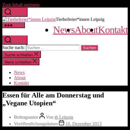
Zum Inhalt springen
Suchen
Tierbefreier*innen Leipzig
Menü
News
About
Kontakt
Suchen
Suche nach:
Suche schließen
Menü schließen
News
About
Kontakt
Essen für Alle am Donnerstag und
„Vegane Utopien“
Beitragsautor
Von
tb Leipzig
Veröffentlichungsdatum
10. Dezember 2013