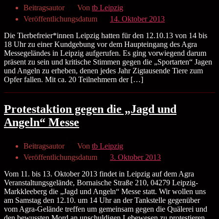
Beitragsautor
Von
tb Leipzig
Veröffentlichungsdatum
14. Oktober 2013
Die Tierbefreier*innen Leipzig hatten für den 12.10.13 von 14 bis
18 Uhr zu einer Kundgebung vor dem Haupteingang des Agra
Messegeländes in Leipzig aufgerufen. Es ging vorwiegend darum
präsent zu sein und kritische Stimmen gegen die „Sportarten“ Jagen
und Angeln zu erheben, denen jedes Jahr Zigtausende Tiere zum
Opfer fallen. Mit ca. 20 Teilnehmern der […]
Protestaktion gegen die „Jagd und
Angeln“ Messe
Beitragsautor
Von
tb Leipzig
Veröffentlichungsdatum
3. Oktober 2013
Vom 11. bis 13. Oktober 2013 findet in Leipzig auf dem Agra
Veranstaltungsgelände, Bornaische Straße 210, 04279 Leipzig-
Markkleeberg die „Jagd und Angeln“ Messe statt. Wir wollen uns
am Samstag den 12.10. um 14 Uhr an der Tankstelle gegenüber
vom Agra-Gelände treffen um gemeinsam gegen die Quälerei und
den bewussten Mord an unschuldigen Lebewesen zu protestieren.