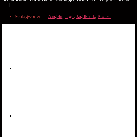
[…]
Schlagwörter
Angeln
,
Jagd
,
Jagdkritik
,
Protest