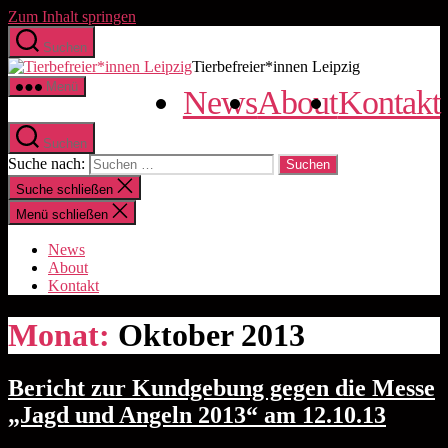
Zum Inhalt springen
Suchen
Tierbefreier*innen Leipzig
Menü
News
About
Kontakt
Suchen
Suche nach:
Suche schließen
Menü schließen
News
About
Kontakt
Monat:
Oktober 2013
Bericht zur Kundgebung gegen die Messe
„Jagd und Angeln 2013“ am 12.10.13