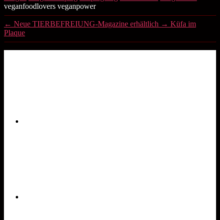
veganfoodlovers veganpower
←
Neue TIERBEFREIUNG-Magazine erhältlich
→
Küfa im
Plaque