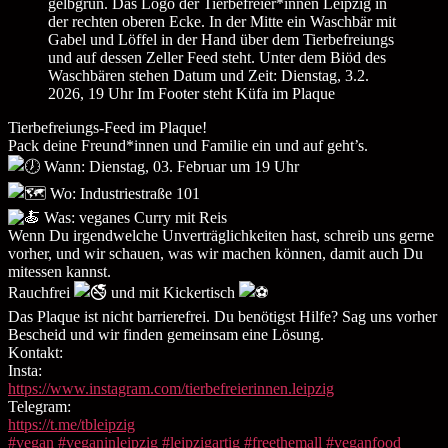
Tierbefreiungs-Feed im Plaque!
Pack deine Freund*innen und Familie ein und auf geht’s.
Wann: Dienstag, 03. Februar um 19 Uhr
Wo: Industriestraße 101
Was: veganes Curry mit Reis
Wenn Du irgendwelche Unverträglichkeiten hast, schreib uns gerne
vorher, und wir schauen, was wir machen können, damit auch Du
mitessen kannst.
Rauchfrei
und mit Kickertisch
Das Plaque ist nicht barrierefrei. Du benötigst Hilfe? Sag uns vorher
Bescheid und wir finden gemeinsam eine Lösung.
Kontakt:
Insta:
https://www.instagram.com/tierbefreierinnen.leipzig
Telegram:
https://t.me/tbleipzig
#vegan
#veganinleipzig
#leipzigartig
#freethemall
#veganfood