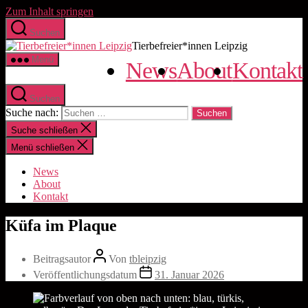
Zum Inhalt springen
Suchen
Tierbefreier*innen Leipzig
Menü
News
About
Kontakt
Suchen
Suche nach:
Suche schließen
Menü schließen
News
About
Kontakt
Küfa im Plaque
Beitragsautor
Von
tbleipzig
Veröffentlichungsdatum
31. Januar 2026