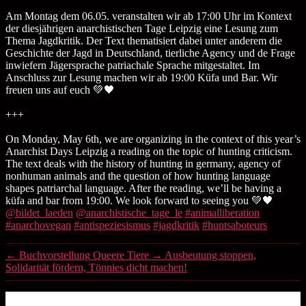
Am Montag dem 06.05. veranstalten wir ab 17:00 Uhr im Kontext
der diesjährigen anarchistischen Tage Leipzig eine Lesung zum
Thema Jagdkritik. Der Text thematisiert dabei unter anderem die
Geschichte der Jagd in Deutschland, tierliche Agency und de Frage
inwiefern Jägersprache patriachale Sprache mitgestaltet. Im
Anschluss zur Lesung machen wir ab 19:00 Küfa und Bar. Wir
freuen uns auf euch 💚🖤
+++
On Monday, May 6th, we are organizing in the context of this year’s
Anarchist Days Leipzig a reading on the topic of hunting criticism.
The text deals with the history of hunting in germany, agency of
nonhuman animals and the question of how hunting language
shapes patriarchal language. After the reading, we’ll be having a
küfa and bar from 19:00. We look forward to seeing you 💚🖤
@bildet_laeden
@anarchistische_tage_le
#animalliberation
#anarchovegan
#antispeziesismus
#jagdkritik
#huntsaboteurs
←
Buchvorstellung Queere Tiere
→
Ausbeutung stoppen,
Solidarität fördern, Tönnies dicht machen!