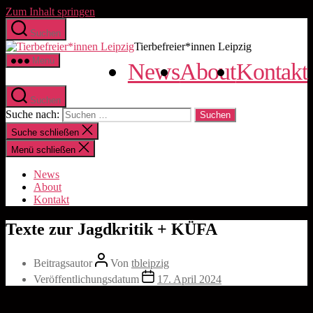
Zum Inhalt springen
Suchen
Tierbefreier*innen Leipzig
Menü
News
About
Kontakt
Suchen
Suche nach:
Suche schließen
Menü schließen
News
About
Kontakt
Texte zur Jagdkritik + KÜFA
Beitragsautor
Von
tbleipzig
Veröffentlichungsdatum
17. April 2024