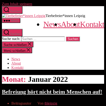
Zum Inhalt springen
Suchen
Tierbefreier*innen Leipzig
Menü
News
About
Kontakt
Suchen
Suche nach:
Suche schließen
Menü schließen
News
About
Kontakt
Monat:
Januar 2022
Befreiung hört nicht beim Menschen auf!
Beitragsautor
Von
tbleipzig