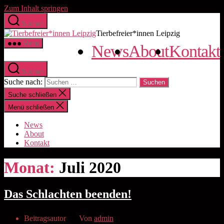
Zum Inhalt springen
Suchen
Tierbefreier*innen Leipzig
Menü
News
About
Kontakt
Suchen
Suche nach:
Suche schließen
Menü schließen
News
About
Kontakt
Monat:
Juli 2020
Das Schlachten beenden!
Beitragsautor
Von
admin