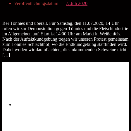
Veröffentlichungsdatum
7. Juli 2020
Bei Tönnies und überall. Für Samstag, den 11.07.2020, 14 Uhr
rufen wir zur Demonstration gegen Tönnies und die Fleischindustrie
im Allgemeinen auf. Start ist 14:00 Uhr am Markt in Weißenfels.
Nach der Auftaktkundgebung tregen wir unseren Protest gemeinsam
zum Tönnies Schlachthof, wo die Endkundgebung stattfinden wird.
Dabei wollen wir darauf achten, die ankommenden Schweine nicht
[…]