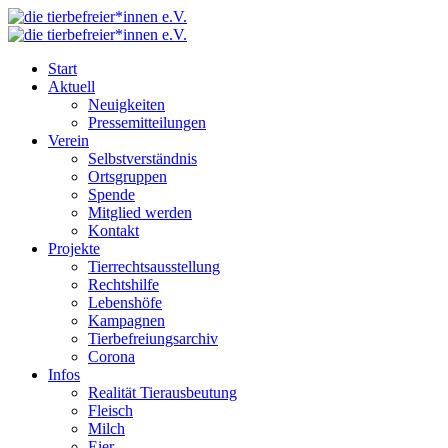
Start
Aktuell
Neuigkeiten
Pressemitteilungen
Verein
Selbstverständnis
Ortsgruppen
Spende
Mitglied werden
Kontakt
Projekte
Tierrechtsausstellung
Rechtshilfe
Lebenshöfe
Kampagnen
Tierbefreiungsarchiv
Corona
Infos
Realität Tierausbeutung
Fleisch
Milch
Eier