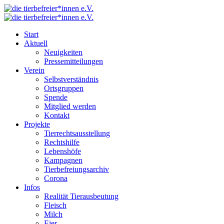
Start
Aktuell
Neuigkeiten
Pressemitteilungen
Verein
Selbstverständnis
Ortsgruppen
Spende
Mitglied werden
Kontakt
Projekte
Tierrechtsausstellung
Rechtshilfe
Lebenshöfe
Kampagnen
Tierbefreiungsarchiv
Corona
Infos
Realität Tierausbeutung
Fleisch
Milch
Eier