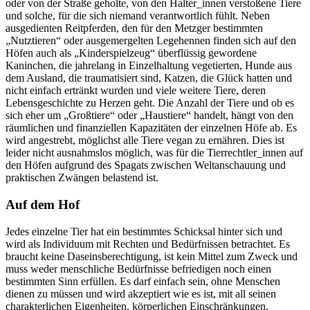
oder von der Straße geholte, von den Halter_innen verstoßene Tiere
und solche, für die sich niemand verantwortlich fühlt. Neben
ausgedienten Reitpferden, den für den Metzger bestimmten
„Nutztieren“ oder ausgemergelten Legehennen finden sich auf den
Höfen auch als „Kinderspielzeug“ überflüssig gewordene
Kaninchen, die jahrelang in Einzelhaltung vegetierten, Hunde aus
dem Ausland, die traumatisiert sind, Katzen, die Glück hatten und
nicht einfach ertränkt wurden und viele weitere Tiere, deren
Lebensgeschichte zu Herzen geht. Die Anzahl der Tiere und ob es
sich eher um „Großtiere“ oder „Haustiere“ handelt, hängt von den
räumlichen und finanziellen Kapazitäten der einzelnen Höfe ab. Es
wird angestrebt, möglichst alle Tiere vegan zu ernähren. Dies ist
leider nicht ausnahmslos möglich, was für die Tierrechtler_innen auf
den Höfen aufgrund des Spagats zwischen Weltanschauung und
praktischen Zwängen belastend ist.
Auf dem Hof
Jedes einzelne Tier hat ein bestimmtes Schicksal hinter sich und
wird als Individuum mit Rechten und Bedürfnissen betrachtet. Es
braucht keine Daseinsberechtigung, ist kein Mittel zum Zweck und
muss weder menschliche Bedürfnisse befriedigen noch einen
bestimmten Sinn erfüllen. Es darf einfach sein, ohne Menschen
dienen zu müssen und wird akzeptiert wie es ist, mit all seinen
charakterlichen Eigenheiten, körperlichen Einschränkungen,