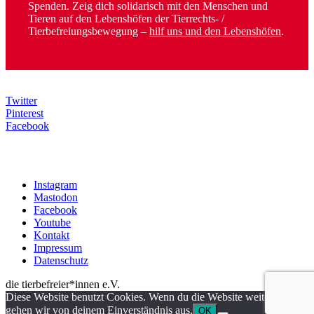
Spenden. Zeig dich solidarisch mit den Menschen und
Tieren auf den Lebenshöfen der Tierrechts- /
Tierbefreiungsbewegung –
hilf uns und den Lebenshöfen
.
Twitter
Pinterest
Facebook
Instagram
Mastodon
Facebook
Youtube
Kontakt
Impressum
Datenschutz
die tierbefreier*innen e.V.
Diese Website benutzt Cookies. Wenn du die Website weiter nutzt,
gehen wir von deinem Einverständnis aus.
OK